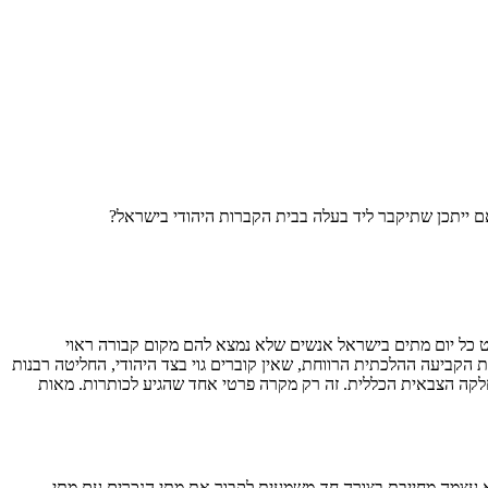
ט כל יום מתים בישראל אנשים שלא נמצא להם מקום קבורה ראוי
המקרים המזעזעים ביותר שאירעו בשנים האחרונות היה זה של חייל לב פסחוב (יהודי על-פי האב), שנפל בלבנון בקיץ 1993. בעקבות הקביעה ההלכתית הרווחת, שאין קוברים גוי בצד היהודי, החליטה רבנות
בחלקה הצבאית הכללית. זה רק מקרה פרטי אחד שהגיע לכותרות. מאות
תא עצמה מחייבת בצורה חד-משמעית לקבור את מתי הנכרים עם מתי