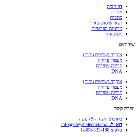
דף הבית
אודות
כתבות
תנאי שימוש באתר
מדיניות הפרטיות
מפת אתר
שירותים
אוֹפְרָה (שריפת גופות)
מעמדי פרידה
חבילה עתידית
DNA
אוֹפְרָה (שריפת גופות)
מעמדי פרידה
חבילה עתידית
DNA
יצירת קשר
כתובת
: היצירה 5 רעננה
דוא”ל
: info@aleyshalechet.co.il
טלפון
: 1-800-333-188