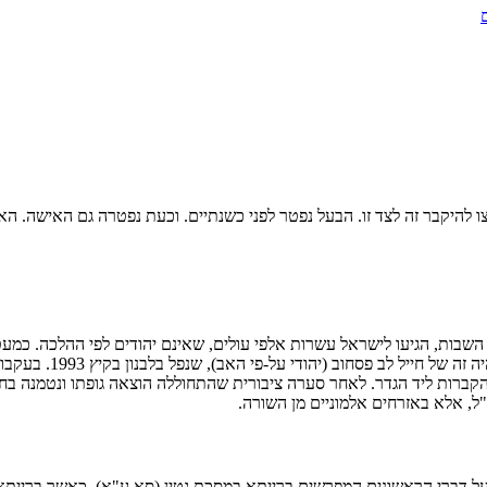
שבות, הגיעו לישראל עשרות אלפי עולים, שאינם יהודים לפי ההלכה. כמע
במסגרת הרבנית. בין 
ית הקברות ליד הגדר. לאחר סערה ציבורית שהתחוללה הוצאה גופתו ונטמנה 
ל, אלא באזרחים אלמוניים מן השורה.
ס על דברי הראשונים המפרשים ברייתא במסכת גטין (סא ע"א), כאשר בריי