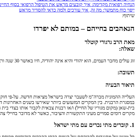
הנחיה רפואית מקדימה: איך קובעים מראש את הטיפול הרפואי בסוף החיים
ייפוי כוח מתמשך: מה זה, איך עורכים ולמה כדאי להסדיר מראש
שיתוף:
הנאהבים בחייהם – במותם לא יפרדו
מאת הרב גרגורי קוטלר
שאלה:
זוג עולים מחבר העמים, הוא יהודי והיא אינה יהודיה, חיו באושר 30 שנה ורצו להיקבר זה לצד זו. הבעל נפטר לפני כשנתיים. וכעת נפטרה גם האישה. האם ייתכן שתיקבר ליד בעלה בבית הקברות היהודי בישראל?
תשובה:
תיאור הבעיה
העלייה ההמונית מברה"מ לשעבר יצרה בישראל מציאות חדשה. על-פי חוק ה
בית-שאן (מקום מגוריו של החייל) ו/או רבנות צבאית לקבור אותו בצדי ב
מקרים דומים סמויים מעיני התקשורת והציבור, כאשר לא מדובר בחיילי צה"
1. קוברים מתי נכרים עם מתי ישראל
כל טיעון של מתנגדים לקבורתם של הגויים בבתי הקברות היהודיים מבוס