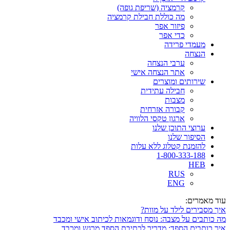
קרמציה (שריפת גופה)
מה כוללת חבילת קרמציה
פיזור אפר
כדי אפר
מעמדי פרידה
הנצחה
ערבי הנצחה
אתר הנצחה אישי
שירותים ומוצרים
חבילה עתידית
מצבות
קבורה אזרחית
ארגון טקסי הלוויה
ערוצי התוכן שלנו
הסיפור שלנו
להזמנת קטלוג ללא עלות
1-800-333-188
HEB
RUS
ENG
עוד מאמרים:
איך מסבירים לילד על מוות?
מה כותבים על מצבה: נוסח ודוגמאות לכיתוב אישי ומכבד
איך כותבים הספד: מדריך לכתיבת הספד מרגש ומכבד