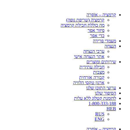
דלג
לתוכן
קרמציה – אוֹפְרָה
קרמציה (שריפת גופה)
מה כוללת חבילת קרמציה
פיזור אפר
כדי אפר
מעמדי פרידה
הנצחה
ערבי הנצחה
אתר הנצחה אישי
שירותים ומוצרים
חבילה עתידית
מצבות
קבורה אזרחית
ארגון טקסי הלוויה
ערוצי התוכן שלנו
הסיפור שלנו
להזמנת קטלוג ללא עלות
1-800-333-188
HEB
RUS
ENG
קרמציה – אוֹפְרָה