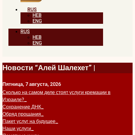
RUS
HEB
ENG
RUS
HEB
ENG
Новости “Алей Шалехет” |
Пятница, 7 августа, 2026
Сколько на самом деле стоят услуги кремации в
Израиле?
Сохранение ДНК
Обряд прощания
Пакет услуг на будущее
Наши услуги