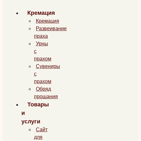
Kремация
Кремация
Развеивание
праха
Урны
с
прахом
Сувениры
с
прахом
Обряд
прощания
Товары
и
услуги
Сайт
для