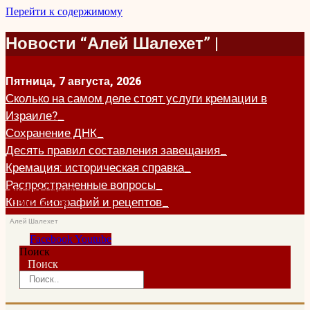
Перейти к содержимому
Новости “Алей Шалехет” |
Пятница, 7 августа, 2026
Сколько на самом деле стоят услуги кремации в
Израиле?
Сохранение ДНК
Десять правил составления завещания
Кремация: историческая справка
Распространенные вопросы
+972-732755750
Книги биографий и рецептов
1-800-333-188
Алей Шалехет
Facebook
Youtube
Поиск
Поиск