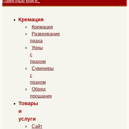
Памятные книги
Kремация
Кремация
Развеивание
праха
Урны
с
прахом
Сувениры
с
прахом
Обряд
прощания
Товары
и
услуги
Сайт