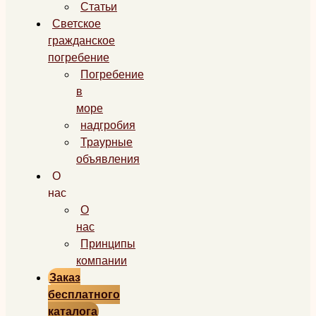
Статьи
Светское
гражданское
погребение
Погребение
в
море
надгробия
Траурные
объявления
О
нас
О
нас
Принципы
компании
Заказ
бесплатного
каталога