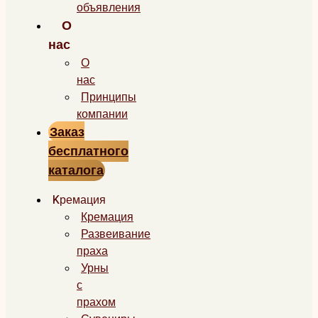
объявления
О
нас
О
нас
Принципы
компании
Заказ
бесплатного
каталога
Kремация
Кремация
Развеивание
праха
Урны
с
прахом