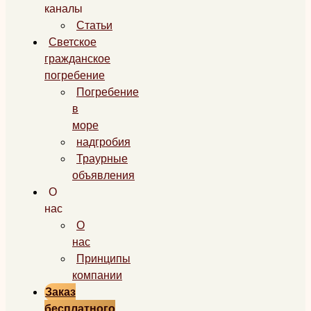
каналы
Статьи
Светское
гражданское
погребение
Погребение
в
море
надгробия
Траурные
объявления
О
нас
О
нас
Принципы
компании
Заказ
бесплатного