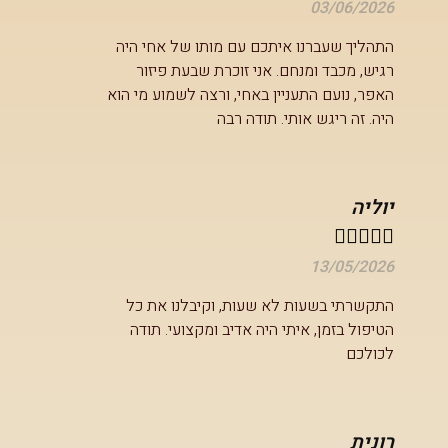
03/06/2026
התהליך שעברנו איתכם עם מותו של אחי היה
רגיש, מכבד ומנחם. אני זוכרת שבעת פיזור
האפר, נועם התעניין באחי, ורצה לשמוע מי הוא
היה. זה ריגש אותי. תודה רבה
יוליה





13/05/2026
התקשרתי בשעות לא שעות, וקיבלנו את כל
הטיפול בזמן, איתי היה אדיב ומקצועי. תודה
לכולכם
רונית