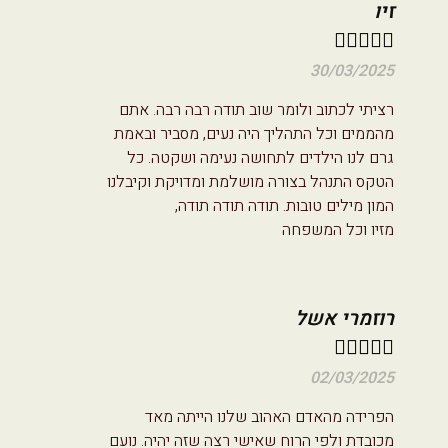
זיו





30/03/2025
רציתי לכתוב ולומר שוב תודה רבה רבה. אתם
מהממים וכל התהליך היה נעים, מסביר ובאמת
גרם לנו הילדים לתחושה נעימה ושקטה. כל
הטקס התנהל בצורה מושלמת ומדויקת וקיבלנו
המון מילים טובות. תודה תודה תודה,
מזיו וכל המשפחה
רוזמרי אשל





02/03/2025
הפרידה מהאדם האהוב שלנו הייתה מאד
מכובדת ולפי הרוח שאישי רצה שזה יהיה. נועם