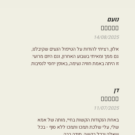
נועם





14/08/2025
אלון, רציתי להודות על הטיפול הנעים שקיבלנו,
גם ממך ומאיתי בשבוע האחרון, וגם היום מרועי.
זו היתה באמת חוויה נעימה, באופן יחסי לנסיבות.
דן





11/07/2025
באחת הנקודות הקשות בחיי, מותה של אמא
שלי, עלי שלכת תמכו ותמכו ללא סוף - בכל
שאלה ובכל בקשה. תודה רבה.