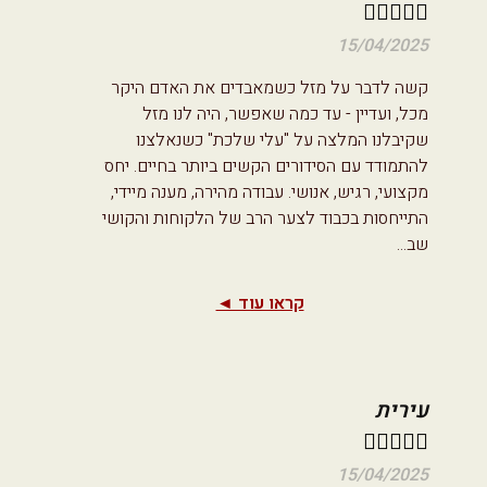





15/04/2025
קשה לדבר על מזל כשמאבדים את האדם היקר
מכל, ועדיין - עד כמה שאפשר, היה לנו מזל
שקיבלנו המלצה על "עלי שלכת" כשנאלצנו
להתמודד עם הסידורים הקשים ביותר בחיים. יחס
מקצועי, רגיש, אנושי. עבודה מהירה, מענה מיידי,
התייחסות בכבוד לצער הרב של הלקוחות והקושי
שב
...
קראו עוד ◄
עירית





15/04/2025