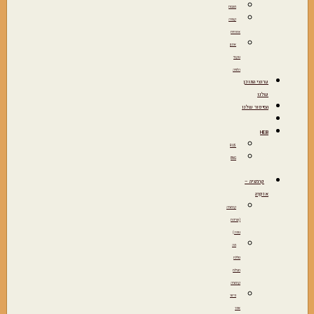
מצבות
קבורה
אזרחית
ארגון
טקסי
הלוויה
ערוצי התוכן
שלנו
הסיפור שלנו
HEB
RUS
ENG
קרמציה –
אוֹפְרָה
קרמציה
(שריפת
גופה)
מה
כוללת
חבילת
קרמציה
פיזור
אפר