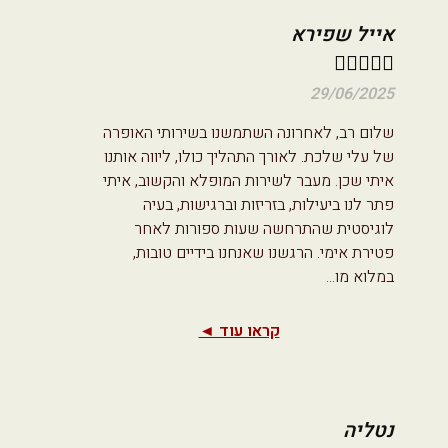
אייל שפירא





29/06/2025
שלום רב, לאחרונה השתמשנו בשירותי האופרה
של עלי שלכת. לאורך התהליך כולו, ליווה אותנו
איתי שכן. מעבר לשירות המופלא והקשוב, איתי
פתר לנו ביעילות, בזריזות וברגישות, בעיה
לוגיסטית שהתרחשה שעות ספורות לאחר
פטירת אימי. הרגשנו שאנחנו בידיים טובות,
במלוא מו
...
קראו עוד ◄
נטליה