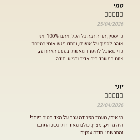
סמי





25/04/2026
כריסטין, תודה רבה כל הכל, אתם 100%. אני
אוהב לסמוך על אנשים, ויותם פגש אותי במיוחד
כדי שאוכל להיפרד מאשתי בפעם האחרונה,
צוות המשרד היה אדיב ורגיש. תודה
יוני





22/04/2026
הי איתי, מעמד הפרידה עבר על הצד הטוב ביותר!
היה מדויק, מצוין. כולם מאוד התרגשו, התחברו
והתרשמו. תודה ענקית