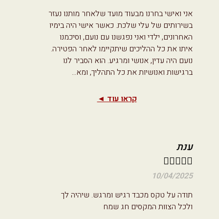
אני ואישי בחרנו מבעוד מועד שלאחר מותנו נעזר
בשירותים של עלי שלכת. כאשר אישי היה בימיו
האחרונים, ילדי ואני נפגשנו עם נועם, וסיכמנו
איתו את כל ההליכים שיתקיימו לאחר הפטירה.
נועם היה עדין, אנושי ומרגיע. הוא הסביר לנו
ברגישות ואנושיות את כל התהליך, ומא
...
קראו עוד ◄
ענת





10/04/2025
תודה על טקס מכבד רגיש ומרגש. שיהיה לך
ולכל הצוות המקסים חג שמח