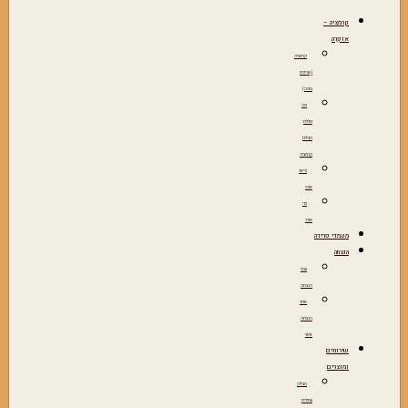
קרמציה –
אוֹפְרָה
קרמציה
(שריפת
גופה)
מה
כוללת
חבילת
קרמציה
פיזור
אפר
כדי
אפר
מעמדי פרידה
הנצחה
ערבי
הנצחה
אתר
הנצחה
אישי
שירותים
ומוצרים
חבילה
עתידית