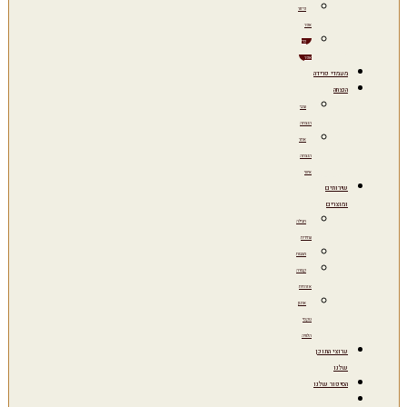
פיזור
אפר
כדי
אפר
מעמדי פרידה
הנצחה
ערבי
הנצחה
אתר
הנצחה
אישי
שירותים
ומוצרים
חבילה
עתידית
מצבות
קבורה
אזרחית
ארגון
טקסי
הלוויה
ערוצי התוכן
שלנו
הסיפור שלנו