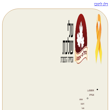
דלג לתוכן
קרמציה –
אוֹפְרָה
קרמציה
(שריפת
גופה)