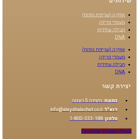
שירותים
אוֹפְרָה (שריפת גופות)
מעמדי פרידה
חבילה עתידית
DNA
אוֹפְרָה (שריפת גופות)
מעמדי פרידה
חבילה עתידית
DNA
יצירת קשר
כתובת
: היצירה 5 רעננה
דוא”ל
: info@aleyshalechet.co.il
טלפון
: 1-800-333-188
Facebook
Youtube
Phone