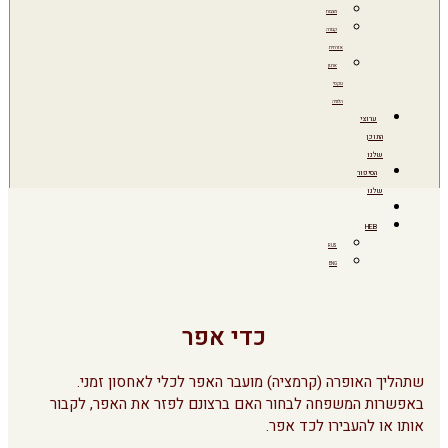
מצבות
קבורה
אזרחית
ארגון
טקסי
הלוויה
ערוצי
התוכן
שלנו
הסיפור
שלנו
HEB
RUS
ENG
כדי אפר
שתהליך האופרה (קרמציה) מועבר האפר לכלי לאחסון זמני.
באפשרות המשפחה לבחור האם ברצונם לפזר את האפר, לקבור
אותו או להעבירו לכד אפר.