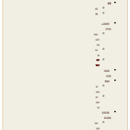
HEB
RUS
ENG
קרמציה –
אוֹפְרָה
קרמציה
(שריפת
גופה)
פיזור
אפר
כדי
אפר
מעמדי
פרידה
הנצחה
ערבי
הנצחה
אתר
הנצחה
אישי
שירותים
ומוצרים
חבילה
עתידית