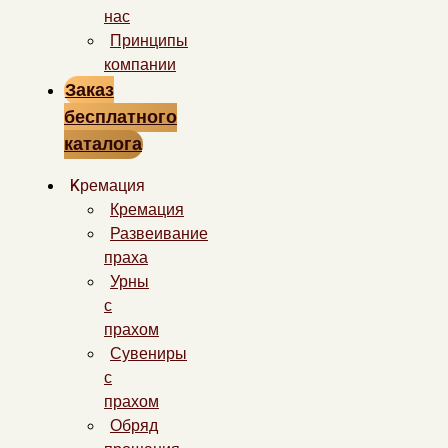
нас
Принципы
компании
Заказ
бесплатного
каталога
Kремация
Кремация
Развеивание
праха
Урны
с
прахом
Сувениры
с
прахом
Обряд