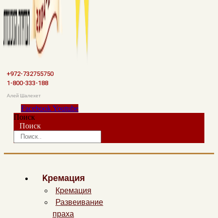
+972-732755750
1-800-333-188
Алей Шалехет
Facebook
Youtube
Поиск
Поиск
Kремация
Кремация
Развеивание
праха