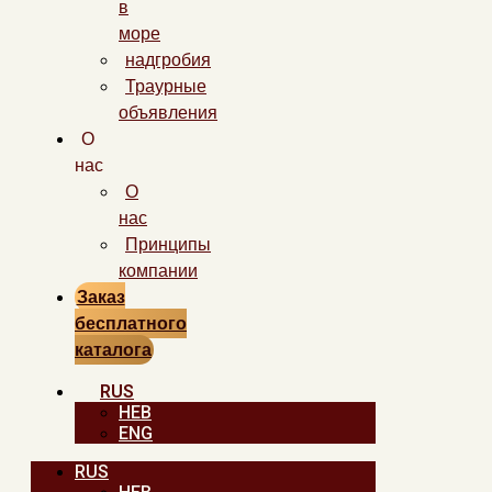
в
море
надгробия
Траурные
объявления
О
нас
О
нас
Принципы
компании
Заказ
бесплатного
каталога
RUS
HEB
ENG
RUS