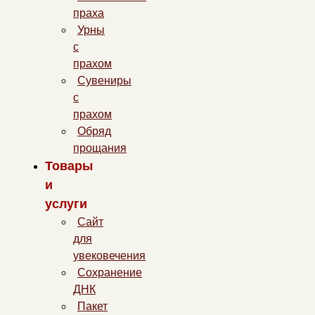
праха
Урны
с
прахом
Сувениры
с
прахом
Обряд
прощания
Товары
и
услуги
Сайт
для
увековечения
Сохранение
ДНК
Пакет