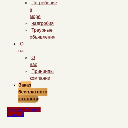
Погребение
в
море
надгробия
Траурные
объявления
О
нас
О
нас
Принципы
компании
Заказ
бесплатного
каталога
Facebook
Youtube
Phone-alt