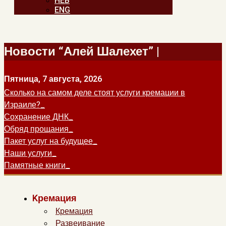
HEB
ENG
Новости “Алей Шалехет” |
Пятница, 7 августа, 2026
Сколько на самом деле стоят услуги кремации в
Израиле?
Сохранение ДНК
Обряд прощания
Пакет услуг на будущее
Наши услуги
Памятные книги
Kремация
Кремация
Развеивание