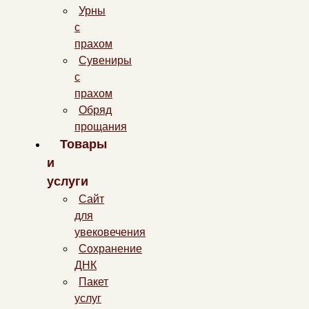
Урны
с
прахом
Сувениры
с
прахом
Обряд
прощания
Товары
и
услуги
Сайт
для
увековечения
Сохранение
ДНК
Пакет
услуг