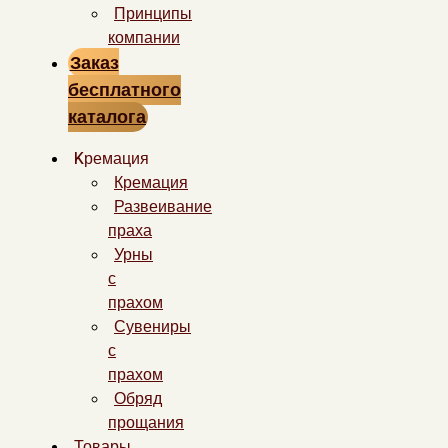
Принципы
компании
Заказ
бесплатного
каталога
Kремация
Кремация
Развеивание
праха
Урны
с
прахом
Сувениры
с
прахом
Обряд
прощания
Товары