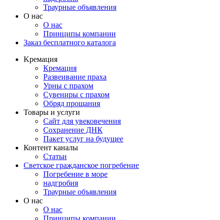
Траурные объявления
О нас
О нас
Принципы компании
Заказ бесплатного каталога
Kремация
Кремация
Развеивание праха
Урны с прахом
Сувениры с прахом
Обряд прощания
Товары и услуги
Сайт для увековечения
Сохранение ДНК
Пакет услуг на будущее
Контент каналы
Статьи
Светское гражданское погребение
Погребение в море
надгробия
Траурные объявления
О нас
О нас
Принципы компании