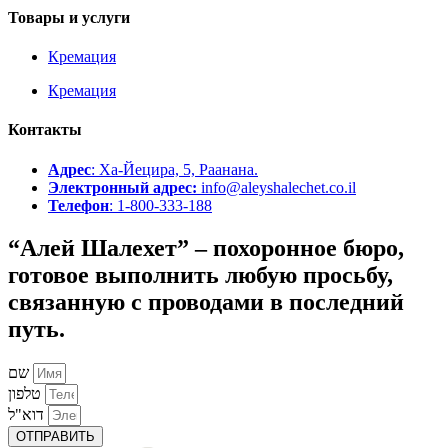
Товары и услуги
Кремация
Кремация
Контакты
Адрес
: Ха-Йецира, 5, Раанана.
Электронный адрес:
info@aleyshalechet.co.il
Телефон
: 1-800-333-188
“Алей Шалехет”
– похоронное бюро,
готовое выполнить любую просьбу,
связанную с проводами в последний
путь.
שם
טלפון
דוא"ל
ОТПРАВИТЬ