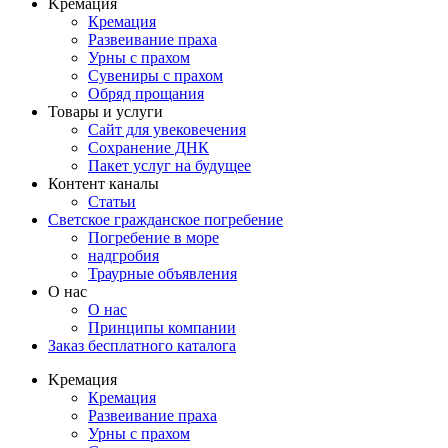
Kремация
Кремация
Развеивание праха
Урны с прахом
Сувениры с прахом
Обряд прощания
Товары и услуги
Сайт для увековечения
Сохранение ДНК
Пакет услуг на будущее
Контент каналы
Статьи
Светское гражданское погребение
Погребение в море
надгробия
Траурные объявления
О нас
О нас
Принципы компании
Заказ бесплатного каталога
Kремация
Кремация
Развеивание праха
Урны с прахом