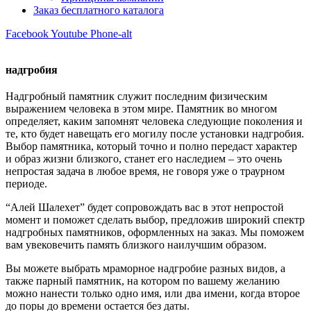
Заказ бесплатного каталога
Facebook
Youtube
Phone-alt
надгробия
Надгробный памятник служит последним физическим
выражением человека в этом мире. Памятник во многом
определяет, каким запомнят человека следующие поколения и
те, кто будет навещать его могилу после установки надгробия.
Выбор памятника, который точно и полно передаст характер
и образ жизни близкого, станет его наследием – это очень
непростая задача в любое время, не говоря уже о траурном
периоде.
“Алей Шалехет” будет сопровождать вас в этот непростой
момент и поможет сделать выбор, предложив широкий спектр
надгробных памятников, оформленных на заказ. Мы поможем
вам увековечить память близкого наилучшим образом.
Вы можете выбрать мраморное надгробие разных видов, а
также парный памятник, на котором по вашему желанию
можно нанести только одно имя, или два имени, когда второе
до поры до времени остается без даты.