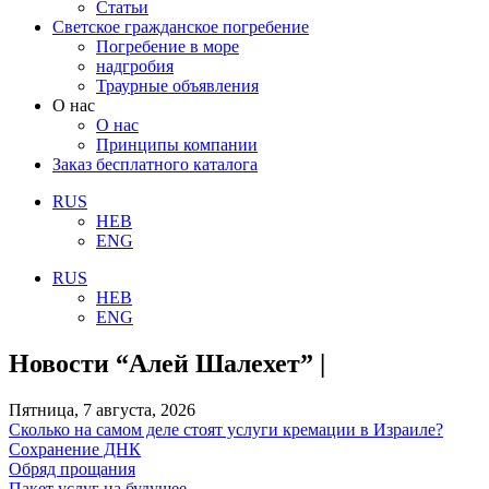
Статьи
Светское гражданское погребение
Погребение в море
надгробия
Траурные объявления
О нас
О нас
Принципы компании
Заказ бесплатного каталога
RUS
HEB
ENG
RUS
HEB
ENG
Новости “Алей Шалехет” |
Пятница, 7 августа, 2026
Сколько на самом деле стоят услуги кремации в Израиле?
Сохранение ДНК
Обряд прощания
Пакет услуг на будущее