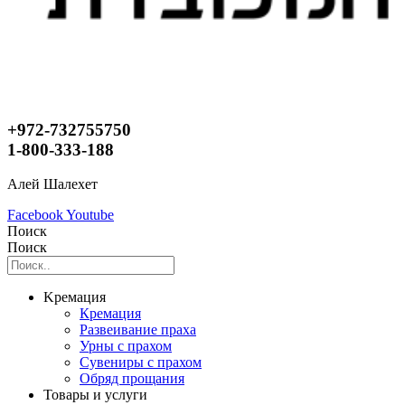
+972-732755750
1-800-333-188
Алей Шалехет
Facebook
Youtube
Поиск
Поиск
Kремация
Кремация
Развеивание праха
Урны с прахом
Сувениры с прахом
Обряд прощания
Товары и услуги