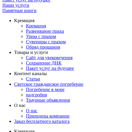
Наши услуги
Памятные книги
Kремация
Кремация
Развеивание праха
Урны с прахом
Сувениры с прахом
Обряд прощания
Товары и услуги
Сайт для увековечения
Сохранение ДНК
Пакет услуг на будущее
Контент каналы
Статьи
Светское гражданское погребение
Погребение в море
надгробия
Траурные объявления
О нас
О нас
Принципы компании
Заказ бесплатного каталога
Kремация