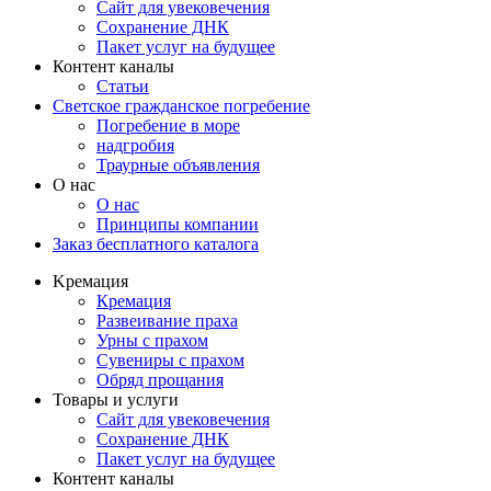
Сайт для увековечения
Сохранение ДНК
Пакет услуг на будущее
Контент каналы
Статьи
Светское гражданское погребение
Погребение в море
надгробия
Траурные объявления
О нас
О нас
Принципы компании
Заказ бесплатного каталога
Kремация
Кремация
Развеивание праха
Урны с прахом
Сувениры с прахом
Обряд прощания
Товары и услуги
Сайт для увековечения
Сохранение ДНК
Пакет услуг на будущее
Контент каналы