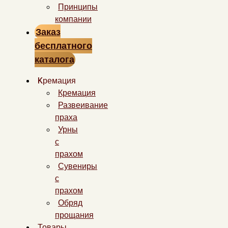
Принципы
компании
Заказ
бесплатного
каталога
Kремация
Кремация
Развеивание
праха
Урны
с
прахом
Сувениры
с
прахом
Обряд
прощания
Товары