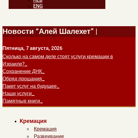
HEB
ENG
Новости “Алей Шалехет” |
Пятница, 7 августа, 2026
Сколько на самом деле стоят услуги кремации в
Израиле?
Сохранение ДНК
Обряд прощания
Пакет услуг на будущее
Наши услуги
Памятные книги
Kремация
Кремация
Развеивание