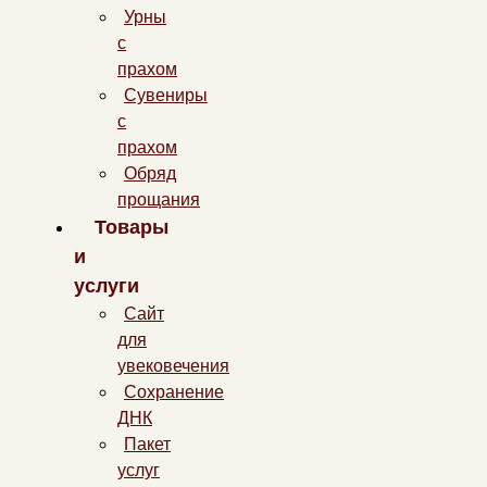
Урны
с
прахом
Сувениры
с
прахом
Обряд
прощания
Товары
и
услуги
Сайт
для
увековечения
Сохранение
ДНК
Пакет
услуг