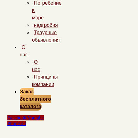
Погребение
в
море
надгробия
Траурные
объявления
О
нас
О
нас
Принципы
компании
Заказ
бесплатного
каталога
Facebook
Youtube
Phone-alt