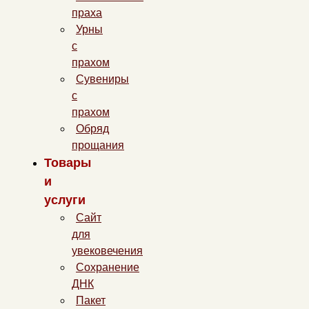
праха
Урны
с
прахом
Сувениры
с
прахом
Обряд
прощания
Товары
и
услуги
Сайт
для
увековечения
Сохранение
ДНК
Пакет