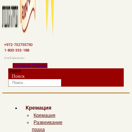
+972-732755750
1-800-333-188
Алей Шалехет
Facebook
Youtube
Поиск
Поиск
Kремация
Кремация
Развеивание
праха