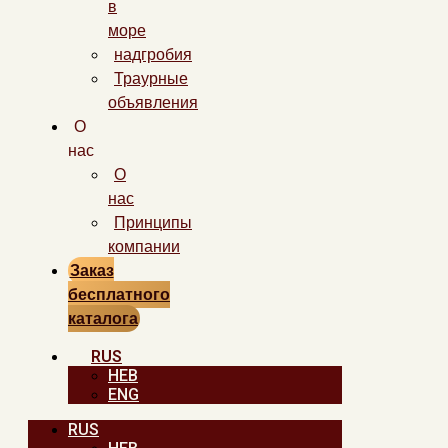
в
море
надгробия
Траурные
объявления
О
нас
О
нас
Принципы
компании
Заказ
бесплатного
каталога
RUS
HEB
ENG
RUS