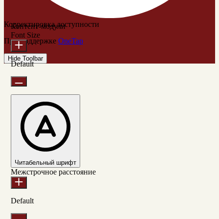
Корректировка доступности
Контент-модули
Font Size
При поддержке
OneTap
Hide Toolbar
Default
Читабельный шрифт
Межстрочное расстояние
Default