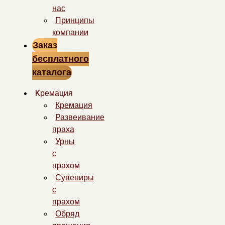
нас
Принципы
компании
Заказ
бесплатного
каталога
Kремация
Кремация
Развеивание
праха
Урны
с
прахом
Сувениры
с
прахом
Обряд