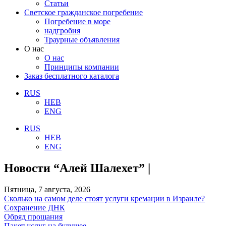
Статьи
Светское гражданское погребение
Погребение в море
надгробия
Траурные объявления
О нас
О нас
Принципы компании
Заказ бесплатного каталога
RUS
HEB
ENG
RUS
HEB
ENG
Новости “Алей Шалехет” |
Пятница, 7 августа, 2026
Сколько на самом деле стоят услуги кремации в Израиле?
Сохранение ДНК
Обряд прощания
Пакет услуг на будущее