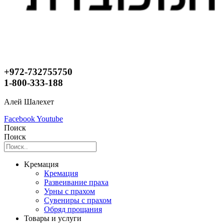
+972-732755750
1-800-333-188
Алей Шалехет
Facebook
Youtube
Поиск
Поиск
Kремация
Кремация
Развеивание праха
Урны с прахом
Сувениры с прахом
Обряд прощания
Товары и услуги