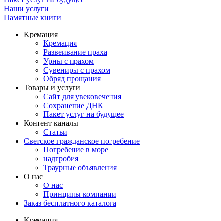
Наши услуги
Памятные книги
Kремация
Кремация
Развеивание праха
Урны с прахом
Сувениры с прахом
Обряд прощания
Товары и услуги
Сайт для увековечения
Сохранение ДНК
Пакет услуг на будущее
Контент каналы
Статьи
Светское гражданское погребение
Погребение в море
надгробия
Траурные объявления
О нас
О нас
Принципы компании
Заказ бесплатного каталога
Kремация