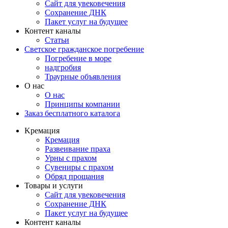
Сайт для увековечения
Сохранение ДНК
Пакет услуг на будущее
Контент каналы
Статьи
Светское гражданское погребение
Погребение в море
надгробия
Траурные объявления
О нас
О нас
Принципы компании
Заказ бесплатного каталога
Kремация
Кремация
Развеивание праха
Урны с прахом
Сувениры с прахом
Обряд прощания
Товары и услуги
Сайт для увековечения
Сохранение ДНК
Пакет услуг на будущее
Контент каналы