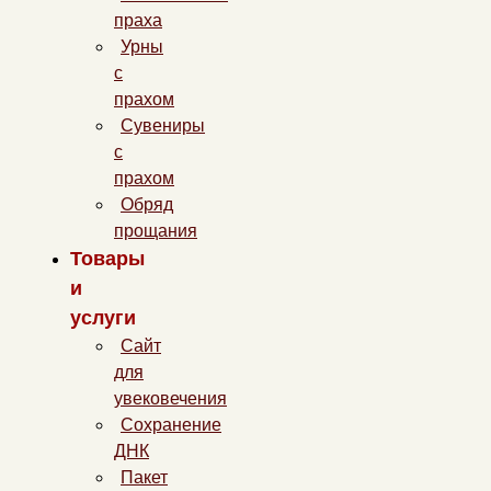
праха
Урны
с
прахом
Сувениры
с
прахом
Обряд
прощания
Товары
и
услуги
Сайт
для
увековечения
Сохранение
ДНК
Пакет