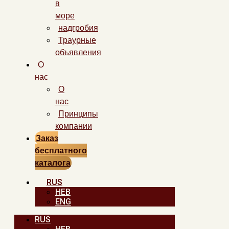
в
море
надгробия
Траурные
объявления
О
нас
О
нас
Принципы
компании
Заказ
бесплатного
каталога
RUS
HEB
ENG
RUS