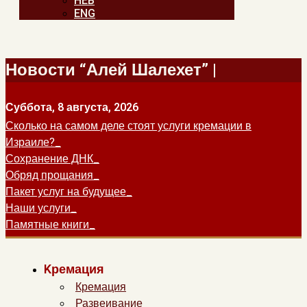
HEB
ENG
Новости “Алей Шалехет” |
Суббота, 8 августа, 2026
Сколько на самом деле стоят услуги кремации в
Израиле?
Сохранение ДНК
Обряд прощания
Пакет услуг на будущее
Наши услуги
Памятные книги
Kремация
Кремация
Развеивание