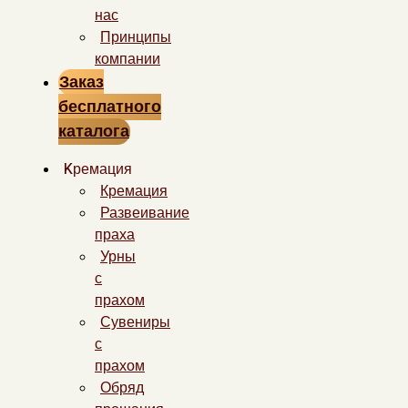
нас
Принципы
компании
Заказ
бесплатного
каталога
Kремация
Кремация
Развеивание
праха
Урны
с
прахом
Сувениры
с
прахом
Обряд