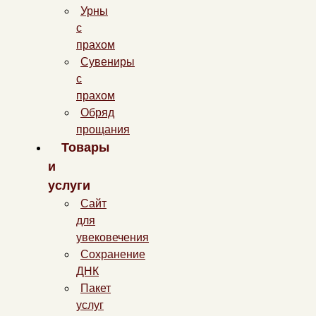
Урны
с
прахом
Сувениры
с
прахом
Обряд
прощания
Товары
и
услуги
Сайт
для
увековечения
Сохранение
ДНК
Пакет
услуг