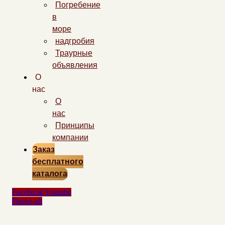
Погребение
в
море
надгробия
Траурные
объявления
О
нас
О
нас
Принципы
компании
Заказ
бесплатного
каталога
Facebook
Youtube
Phone-alt