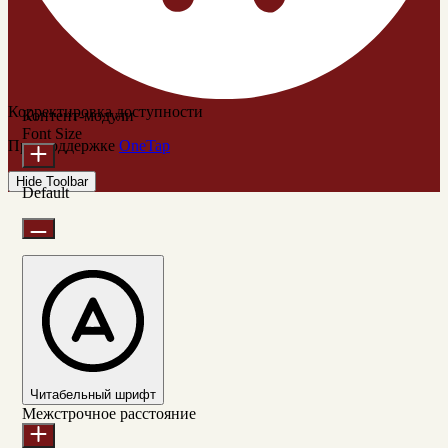
Корректировка доступности
Контент-модули
Font Size
При поддержке
OneTap
Hide Toolbar
Default
Читабельный шрифт
Межстрочное расстояние