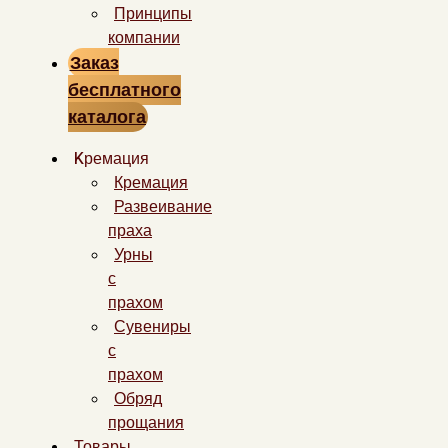
Принципы
компании
Заказ
бесплатного
каталога
Kремация
Кремация
Развеивание
праха
Урны
с
прахом
Сувениры
с
прахом
Обряд
прощания
Товары