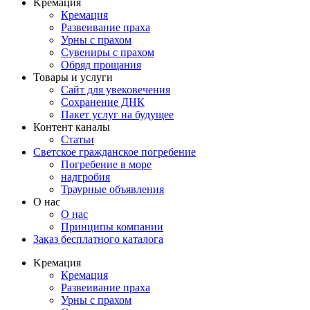
Kремация
Кремация
Развеивание праха
Урны с прахом
Сувениры с прахом
Обряд прощания
Товары и услуги
Сайт для увековечения
Сохранение ДНК
Пакет услуг на будущее
Контент каналы
Статьи
Светское гражданское погребение
Погребение в море
надгробия
Траурные объявления
О нас
О нас
Принципы компании
Заказ бесплатного каталога
Kремация
Кремация
Развеивание праха
Урны с прахом