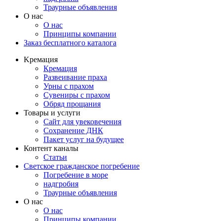
Траурные объявления
О нас
О нас
Принципы компании
Заказ бесплатного каталога
Kремация
Кремация
Развеивание праха
Урны с прахом
Сувениры с прахом
Обряд прощания
Товары и услуги
Сайт для увековечения
Сохранение ДНК
Пакет услуг на будущее
Контент каналы
Статьи
Светское гражданское погребение
Погребение в море
надгробия
Траурные объявления
О нас
О нас
Принципы компании