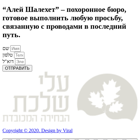
“Алей Шалехет”
– похоронное бюро,
готовое выполнить любую просьбу,
связанную с проводами в последний
путь.
שם
טלפון
דוא"ל
ОТПРАВИТЬ
Copyright © 2020. Design by Viral