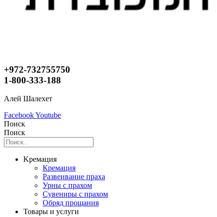
+972-732755750
1-800-333-188
Алей Шалехет
Facebook
Youtube
Поиск
Поиск
Kремация
Кремация
Развеивание праха
Урны с прахом
Сувениры с прахом
Обряд прощания
Товары и услуги