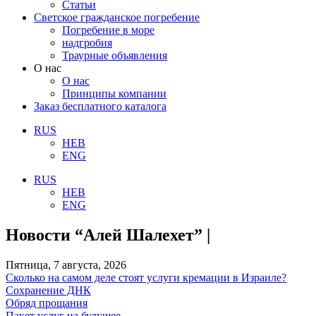
Статьи
Светское гражданское погребение
Погребение в море
надгробия
Траурные объявления
О нас
О нас
Принципы компании
Заказ бесплатного каталога
RUS
HEB
ENG
RUS
HEB
ENG
Новости “Алей Шалехет” |
Пятница, 7 августа, 2026
Сколько на самом деле стоят услуги кремации в Израиле?
Сохранение ДНК
Обряд прощания
Пакет услуг на будущее