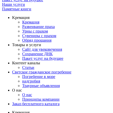
Наши услуги
Памятные книги
Kремация
Кремация
Развеивание праха
Урны с прахом
Сувениры с прахом
Обряд прощания
Товары и услуги
Сайт для увековечения
Сохранение ДНК
Пакет услуг на будущее
Контент каналы
Статьи
Светское гражданское погребение
Погребение в море
надгробия
Траурные объявления
О нас
О нас
Принципы компании
Заказ бесплатного каталога
Kремация