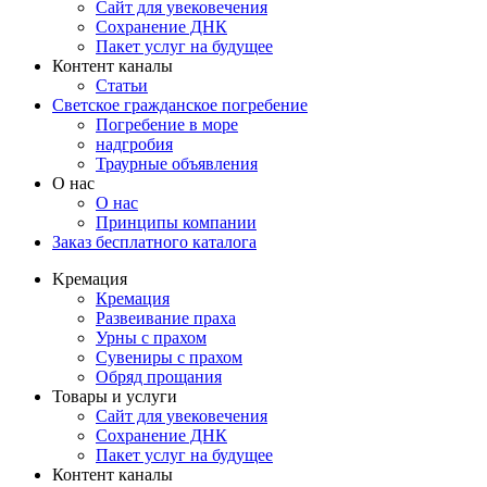
Сайт для увековечения
Сохранение ДНК
Пакет услуг на будущее
Контент каналы
Статьи
Светское гражданское погребение
Погребение в море
надгробия
Траурные объявления
О нас
О нас
Принципы компании
Заказ бесплатного каталога
Kремация
Кремация
Развеивание праха
Урны с прахом
Сувениры с прахом
Обряд прощания
Товары и услуги
Сайт для увековечения
Сохранение ДНК
Пакет услуг на будущее
Контент каналы