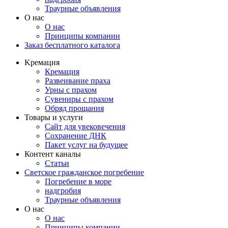
Траурные объявления
О нас
О нас
Принципы компании
Заказ бесплатного каталога
Kремация
Кремация
Развеивание праха
Урны с прахом
Сувениры с прахом
Обряд прощания
Товары и услуги
Сайт для увековечения
Сохранение ДНК
Пакет услуг на будущее
Контент каналы
Статьи
Светское гражданское погребение
Погребение в море
надгробия
Траурные объявления
О нас
О нас
Принципы компании