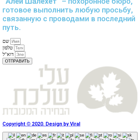
“Алей Шалехет”
– похоронное бюро,
готовое выполнить любую просьбу,
связанную с проводами в последний
путь.
שם
טלפון
דוא"ל
ОТПРАВИТЬ
Copyright © 2020. Design by Viral