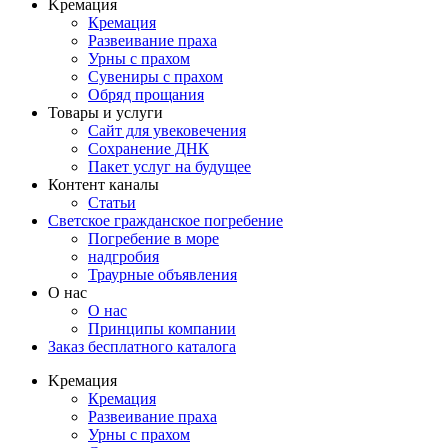
Kремация
Кремация
Развеивание праха
Урны с прахом
Сувениры с прахом
Обряд прощания
Товары и услуги
Сайт для увековечения
Сохранение ДНК
Пакет услуг на будущее
Контент каналы
Статьи
Светское гражданское погребение
Погребение в море
надгробия
Траурные объявления
О нас
О нас
Принципы компании
Заказ бесплатного каталога
Kремация
Кремация
Развеивание праха
Урны с прахом