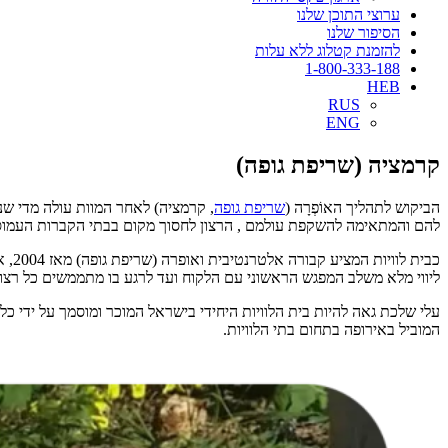
ערוצי התוכן שלנו
הסיפור שלנו
להזמנת קטלוג ללא עלות
1-800-333-188
HEB
RUS
ENG
קרמציה (שריפת גופה)
הביקוש לתהליך האוֹפְרָה (
שריפת גופה
, קרמציה) לאחר המוות עולה מדי שנ
להם והמתאימה להשקפת עולמם , הרצון לחסוך מקום בבתי הקברות העמוסים
כבי
ליווי מלא משלב המפגש הראשוני עם הלקוח ועד לרגע בו מתממשים כל רצונו
המוביל באירופה בתחום בתי הלוויות.