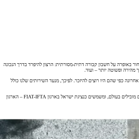
חור באופרה על חשבון קבורה דתית-מסורתית: הרצון להיפרד בדרך הנכונה
מהירה ופשוטה יותר – ועוד.
ם עוד בחייהם לקבוע את דרכם האחרונה כפי שהם היו רוצים להיזכר. לפיכך, מנעד השירותים שלנו כולל
עלי שלכת גאה להיות בית הלוויות היחידי בישראל המוכר ומוסמך על ידי כל ארגוני בתי הלוויות הגדולים בעולם. אנו משתתפים ומרצים בכנסים מקצועיים מובילים בעולם, ומשמשים כנציגת ישראל בארגון FIAT-IFTA – הארגון