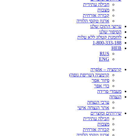
חבילה עתידית
מצבות
קבורה אזרחית
ארגון טקסי הלוויה
ערוצי התוכן שלנו
הסיפור שלנו
להזמנת קטלוג ללא עלות
1-800-333-188
HEB
RUS
ENG
קרמציה – אוֹפְרָה
קרמציה (שריפת גופה)
פיזור אפר
כדי אפר
מעמדי פרידה
הנצחה
ערבי הנצחה
אתר הנצחה אישי
שירותים ומוצרים
חבילה עתידית
מצבות
קבורה אזרחית
ארגון טקסי הלוויה