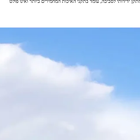
 ידידותי לסביבה, עומד בתקני האיכות המחמירים ביותר ואינו פולט