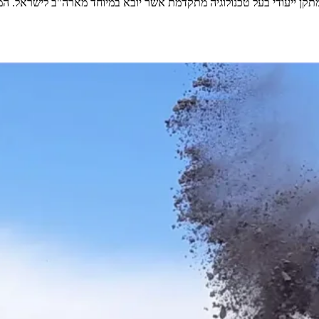
ן ייעודי בעל טכנולוגיה מתקדמת אשר יובא במיוחד מארה"ב לישראל. המתקן