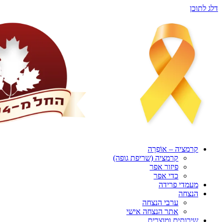
דלג לתוכן
קרמציה – אוֹפְרָה
קרמציה (שריפת גופה)
פיזור אפר
כדי אפר
מעמדי פרידה
הנצחה
ערבי הנצחה
אתר הנצחה אישי
שירותים ומוצרים