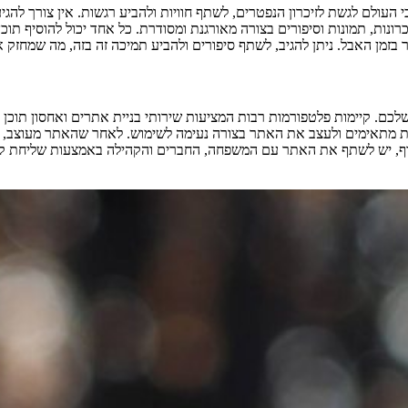
עולם לגשת לזיכרון הנפטרים, לשתף חוויות ולהביע רגשות. אין צורך להגיע
נות, תמונות וסיפורים בצורה מאורגנת ומסודרת. כל אחד יכול להוסיף תוכן, כ
מן האבל. ניתן להגיב, לשתף סיפורים ולהביע תמיכה זה בזה, מה שמחזק 
כם. קיימות פלטפורמות רבות המציעות שירותי בניית אתרים ואחסון תוכן
ת מתאימים ולעצב את האתר בצורה נעימה לשימוש. לאחר שהאתר מעוצב, יש ל
וף, יש לשתף את האתר עם המשפחה, החברים והקהילה באמצעות שליחת קיש