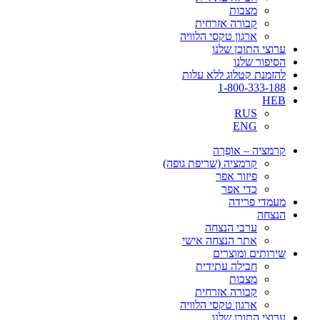
מצבות
קבורה אזרחית
ארגון טקסי הלוויה
ערוצי התוכן שלנו
הסיפור שלנו
להזמנת קטלוג ללא עלות
1-800-333-188
HEB
RUS
ENG
קרמציה – אוֹפְרָה
קרמציה (שריפת גופה)
פיזור אפר
כדי אפר
מעמדי פרידה
הנצחה
ערבי הנצחה
אתר הנצחה אישי
שירותים ומוצרים
חבילה עתידית
מצבות
קבורה אזרחית
ארגון טקסי הלוויה
ערוצי התוכן שלנו