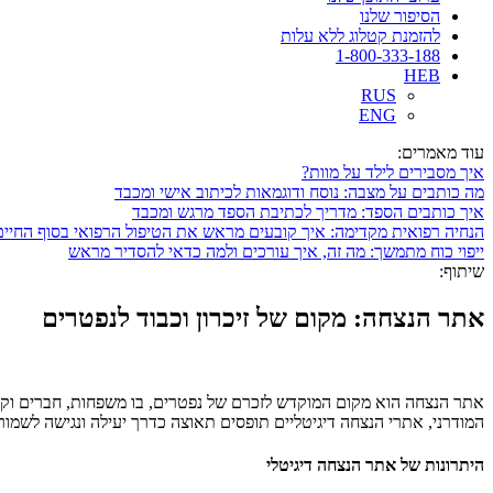
הסיפור שלנו
להזמנת קטלוג ללא עלות
1-800-333-188
HEB
RUS
ENG
עוד מאמרים:
איך מסבירים לילד על מוות?
מה כותבים על מצבה: נוסח ודוגמאות לכיתוב אישי ומכבד
איך כותבים הספד: מדריך לכתיבת הספד מרגש ומכבד
הנחיה רפואית מקדימה: איך קובעים מראש את הטיפול הרפואי בסוף החיים
ייפוי כוח מתמשך: מה זה, איך עורכים ולמה כדאי להסדיר מראש
שיתוף:
אתר הנצחה: מקום של זיכרון וכבוד לנפטרים
אתר הנצחה הוא מקום המוקדש לזכרם של נפטרים, בו משפחות, חברים וקהילות
המודרני, אתרי הנצחה דיגיטליים תופסים תאוצה כדרך יעילה ונגישה לשמור
היתרונות של אתר הנצחה דיגיטלי