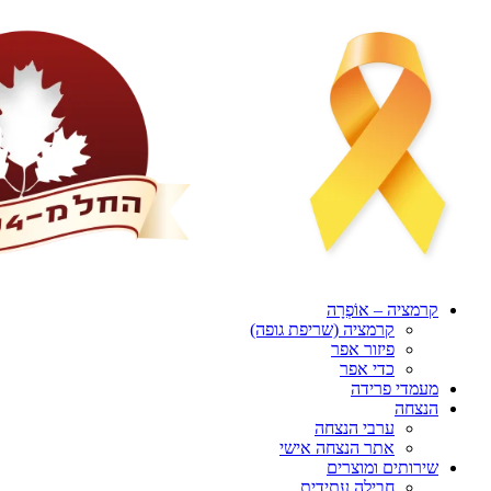
דלג
לתוכן
קרמציה – אוֹפְרָה
קרמציה (שריפת גופה)
פיזור אפר
כדי אפר
מעמדי פרידה
הנצחה
ערבי הנצחה
אתר הנצחה אישי
שירותים ומוצרים
חבילה עתידית