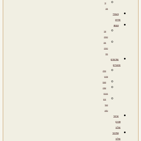
כדי
אפר
מעמדי
פרידה
הנצחה
ערבי
הנצחה
אתר
הנצחה
אישי
שירותים
ומוצרים
חבילה
עתידית
מצבות
קבורה
אזרחית
ארגון
טקסי
הלוויה
ערוצי
התוכן
שלנו
הסיפור
שלנו