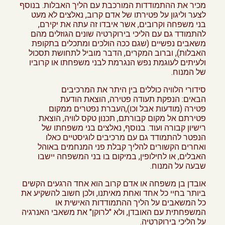
מכיר את ההתמודדות המורכבת עם הליך האבלות. בנוסף
לצער וליגון על פטירתו של אדם קרוב, נאלצים לא מעט
בני משפחה וקרובים, אשר איבדו זה עתה את יקירם,
להתמודד גם עם הליכי בירוקרטיה שונים הגוזלים מהם
משאבים נפשיים (שגם ככה הולכים ומתכלים בתקופת
האבלות), וברוב המקרים, הדבר מוביל לתחושת תסכול
ולעיתים לעוגמת נפש הנגרמת לבני משפחתו או קרוביו
של המנוח.
סידורי הלוויה כוללים בין היתר את המרכיבים
הבאים: הנפקת תעודה פטירה, הוצאת הודעת
פטירה (מודעות אבל וכו),העברת נפטרים ממקום
פטירתם אל מקום קבורתם, תכנון טקס לוויה, הוצאת
רישיון קבורה ועוד. בנוסף, נאלצים בני משפחתו של
הנפטר להתמודד גם עם מרכיבים לוגיסטיים כאלו
ואחרים הקשורים להליך קבלת פני המנחמים באוהל
האבלים, או לחילופין, במיקום בו בני המשפחה יישבו
שבעה על המנוח.
אובדן בן משפחה או אדם קרוב הוא אחד הרגעים הקשים
ביותר בחיי כל אחד ואחת מאיתנו, ולכן חשוב להשקיע את
כל המשאבים על הליך ההתמודדות האישית או
המשפחתית עם האובדן, ולא "לרוקן" את משאבי האנרגיה
על הליכי בירוקרטיה.