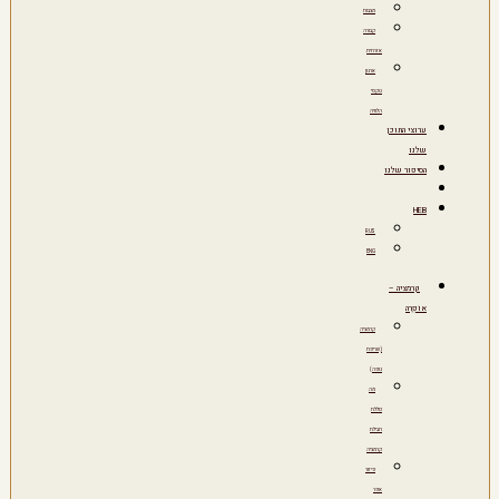
מצבות
קבורה
אזרחית
ארגון
טקסי
הלוויה
ערוצי התוכן
שלנו
הסיפור שלנו
HEB
RUS
ENG
קרמציה –
אוֹפְרָה
קרמציה
(שריפת
גופה)
מה
כוללת
חבילת
קרמציה
פיזור
אפר