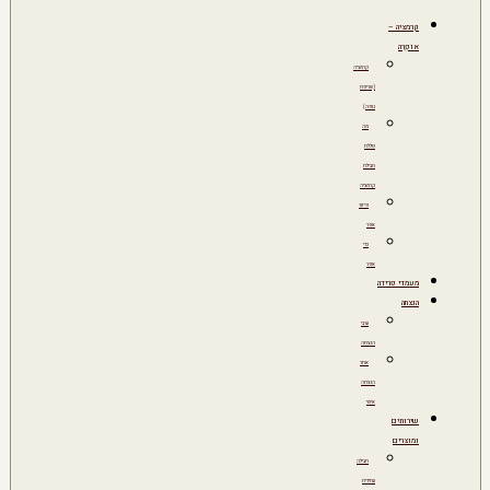
קרמציה –
אוֹפְרָה
קרמציה
(שריפת
גופה)
מה
כוללת
חבילת
קרמציה
פיזור
אפר
כדי
אפר
מעמדי פרידה
הנצחה
ערבי
הנצחה
אתר
הנצחה
אישי
שירותים
ומוצרים
חבילה
עתידית