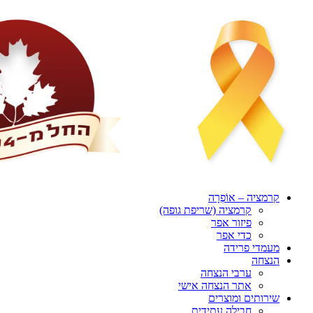
דלג
לתוכן
קרמציה – אוֹפְרָה
קרמציה (שריפת גופה)
פיזור אפר
כדי אפר
מעמדי פרידה
הנצחה
ערבי הנצחה
אתר הנצחה אישי
שירותים ומוצרים
חבילה עתידית