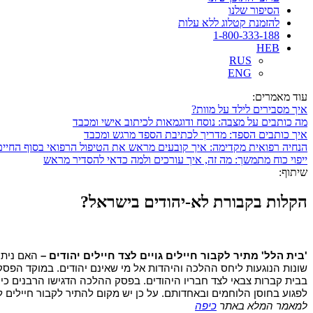
הסיפור שלנו
להזמנת קטלוג ללא עלות
1-800-333-188
HEB
RUS
ENG
עוד מאמרים:
איך מסבירים לילד על מוות?
מה כותבים על מצבה: נוסח ודוגמאות לכיתוב אישי ומכבד
איך כותבים הספד: מדריך לכתיבת הספד מרגש ומכבד
הנחיה רפואית מקדימה: איך קובעים מראש את הטיפול הרפואי בסוף החיים
ייפוי כוח מתמשך: מה זה, איך עורכים ולמה כדאי להסדיר מראש
שיתוף:
הקלות בקבורת לא-יהודים בישראל?
'בית הלל' מתיר לקבור חיילים גויים לצד חיילים יהודים – 
לפגוע בחוסן הלוחמים ובאחדותם. על כן יש מקום להתיר לקבור חיילים 
למאמר המלא באתר 
כיפה