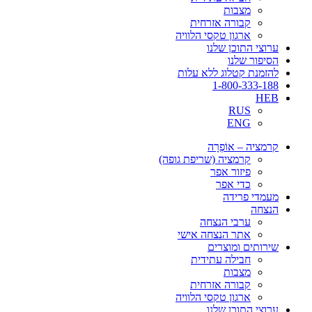
מצבות
קבורה אזרחית
ארגון טקסי הלוויה
ערוצי התוכן שלנו
הסיפור שלנו
להזמנת קטלוג ללא עלות
1-800-333-188
HEB
RUS
ENG
קרמציה – אוֹפְרָה
קרמציה (שריפת גופה)
פיזור אפר
כדי אפר
מעמדי פרידה
הנצחה
ערבי הנצחה
אתר הנצחה אישי
שירותים ומוצרים
חבילה עתידית
מצבות
קבורה אזרחית
ארגון טקסי הלוויה
ערוצי התוכן שלנו