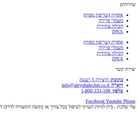
שירותים
אוֹפְרָה (שריפת גופות)
מעמדי פרידה
חבילה עתידית
DNA
אוֹפְרָה (שריפת גופות)
מעמדי פרידה
חבילה עתידית
DNA
יצירת קשר
כתובת
: היצירה 5 רעננה
דוא”ל
: info@aleyshalechet.co.il
טלפון
: 1-800-333-188
Facebook
Youtube
Phone
עלי שלכת - בית לוויות הערוך לטיפול בכל צורך או בקשה הקשורה לדרכו 