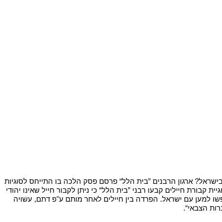
האם ניתן לראות התאמה של העולם הדתי למציאות חיינו המשתנה ביחס לקבורה בישראל? ארגון הרבנים ”בית הלל“ פרסם פסק הלכה בו התייחס לסוגיות 
שונות הנוגעות ליחס ההלכה והיהדות אל מי שאינם יהודים. במוקד הפסק עמדה שאלה קבורת חיילים שאינם יהודים לצד חיילים יהודים.  ביחס לסוגיית קבורת חיילים קבעו רבני ”בית הלל“ כי ניתן לקבור חייל שאינו יהודי 
בבית קברות צבאי לצד חבריו היהודים. בפסק ההלכה הדגישו הרבנים כי ”פשוט הדבר שלא ניתן להגדיר כ"רשע" חייל לא-יהודי שנלחם ומסר את נפשו למען עם ישראל. הפרדה בין חיילים לאחר מותם ע"פ דתם, עשויה 
ות הצבאי“. 