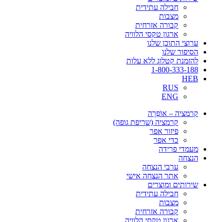
חבילה עתידית
מצבות
קבורה אזרחית
ארגון טקסי הלוויה
ערוצי התוכן שלנו
הסיפור שלנו
להזמנת קטלוג ללא עלות
1-800-333-188
HEB
RUS
ENG
קרמציה – אוֹפְרָה
קרמציה (שריפת גופה)
פיזור אפר
כדי אפר
מעמדי פרידה
הנצחה
ערבי הנצחה
אתר הנצחה אישי
שירותים ומוצרים
חבילה עתידית
מצבות
קבורה אזרחית
ארגון טקסי הלוויה