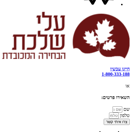
חייגו עכשיו
1-800-333-188
או
השאירו פרטים:
שם
טלפון
צרו איתי קשר