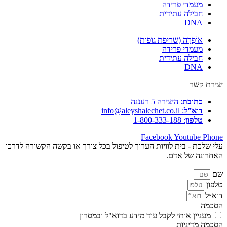
מעמדי פרידה
חבילה עתידית
DNA
אוֹפְרָה (שריפת גופות)
מעמדי פרידה
חבילה עתידית
DNA
יצירת קשר
כתובת
: היצירה 5 רעננה
דוא”ל
: info@aleyshalechet.co.il
טלפון
: 1-800-333-188
Facebook
Youtube
Phone
עלי שלכת - בית לוויות הערוך לטיפול בכל צורך או בקשה הקשורה לדרכו
האחרונה של אדם.
שם
טלפון
דוא״ל
הסכמה
מעניין אותי לקבל עוד מידע בדוא"ל ובמסרון
הסכמה מדיניות