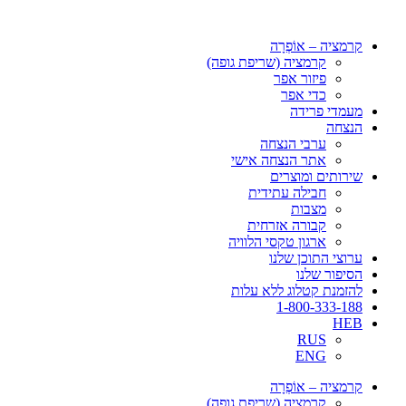
דלג
לתוכן
קרמציה – אוֹפְרָה
קרמציה (שריפת גופה)
פיזור אפר
כדי אפר
מעמדי פרידה
הנצחה
ערבי הנצחה
אתר הנצחה אישי
שירותים ומוצרים
חבילה עתידית
מצבות
קבורה אזרחית
ארגון טקסי הלוויה
ערוצי התוכן שלנו
הסיפור שלנו
להזמנת קטלוג ללא עלות
1-800-333-188
HEB
RUS
ENG
קרמציה – אוֹפְרָה
קרמציה (שריפת גופה)