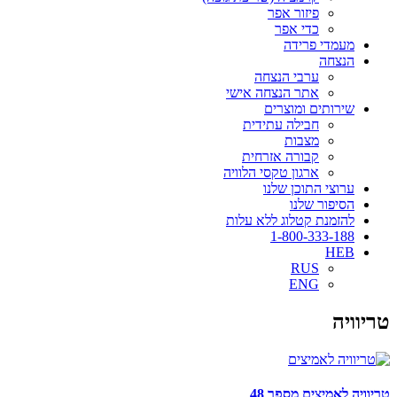
פיזור אפר
כדי אפר
מעמדי פרידה
הנצחה
ערבי הנצחה
אתר הנצחה אישי
שירותים ומוצרים
חבילה עתידית
מצבות
קבורה אזרחית
ארגון טקסי הלוויה
ערוצי התוכן שלנו
הסיפור שלנו
להזמנת קטלוג ללא עלות
1-800-333-188
HEB
RUS
ENG
טריוויה
טריוויה לאמיצים מספר 48