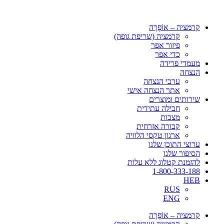
דלג
לתוכן
קרמציה – אוֹפְרָה
קרמציה (שריפת גופה)
פיזור אפר
כדי אפר
מעמדי פרידה
הנצחה
ערבי הנצחה
אתר הנצחה אישי
שירותים ומוצרים
חבילה עתידית
מצבות
קבורה אזרחית
ארגון טקסי הלוויה
ערוצי התוכן שלנו
הסיפור שלנו
להזמנת קטלוג ללא עלות
1-800-333-188
HEB
RUS
ENG
קרמציה – אוֹפְרָה