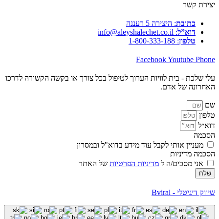
יצירת קשר
כתובת
: היצירה 5 רעננה
דוא”ל
: info@aleyshalechet.co.il
טלפון
: 1-800-333-188
Facebook
Youtube
Phone
עלי שלכת - בית לוויות הערוך לטיפול בכל צורך או בקשה הקשורה לדרכו
האחרונה של אדם.
שם
טלפון
דוא״ל
הסכמה
מעניין אותי לקבל עוד מידע בדוא"ל ובמסרון
הסכמה מדיניות
אני מסכים/ה ל
מדיניות הפרטיות
של האתר
שלח
שיווק דיגיטלי - Bviral