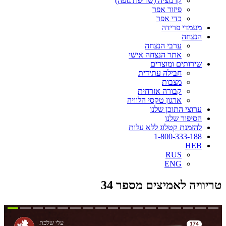
קרמציה (שריפת גופה)
פיזור אפר
כדי אפר
מעמדי פרידה
הנצחה
ערבי הנצחה
אתר הנצחה אישי
שירותים ומוצרים
חבילה עתידית
מצבות
קבורה אזרחית
ארגון טקסי הלוויה
ערוצי התוכן שלנו
הסיפור שלנו
להזמנת קטלוג ללא עלות
1-800-333-188
HEB
RUS
ENG
טריוויה לאמיצים מספר 34