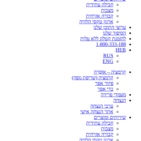
חבילה עתידית
מצבות
קבורה אזרחית
ארגון טקסי הלוויה
ערוצי התוכן שלנו
הסיפור שלנו
להזמנת קטלוג ללא עלות
1-800-333-188
HEB
RUS
ENG
קרמציה – אוֹפְרָה
קרמציה (שריפת גופה)
פיזור אפר
כדי אפר
מעמדי פרידה
הנצחה
ערבי הנצחה
אתר הנצחה אישי
שירותים ומוצרים
חבילה עתידית
מצבות
קבורה אזרחית
ארגון טקסי הלוויה