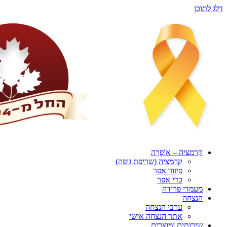
דלג לתוכן
קרמציה – אוֹפְרָה
קרמציה (שריפת גופה)
פיזור אפר
כדי אפר
מעמדי פרידה
הנצחה
ערבי הנצחה
אתר הנצחה אישי
שירותים ומוצרים