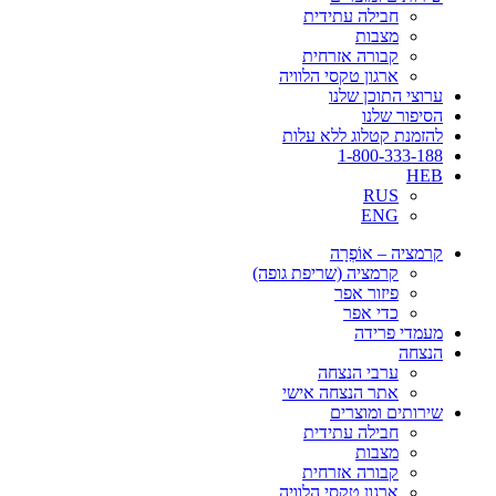
חבילה עתידית
מצבות
קבורה אזרחית
ארגון טקסי הלוויה
ערוצי התוכן שלנו
הסיפור שלנו
להזמנת קטלוג ללא עלות
1-800-333-188
HEB
RUS
ENG
קרמציה – אוֹפְרָה
קרמציה (שריפת גופה)
פיזור אפר
כדי אפר
מעמדי פרידה
הנצחה
ערבי הנצחה
אתר הנצחה אישי
שירותים ומוצרים
חבילה עתידית
מצבות
קבורה אזרחית
ארגון טקסי הלוויה