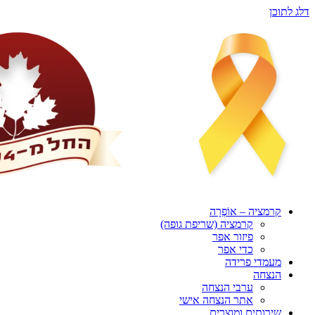
דלג לתוכן
קרמציה – אוֹפְרָה
קרמציה (שריפת גופה)
פיזור אפר
כדי אפר
מעמדי פרידה
הנצחה
ערבי הנצחה
אתר הנצחה אישי
שירותים ומוצרים