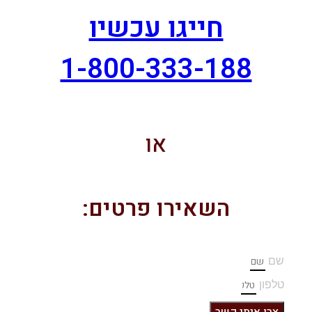
חייגו עכשיו
1-800-333-188
או
השאירו פרטים:
שם
טלפון