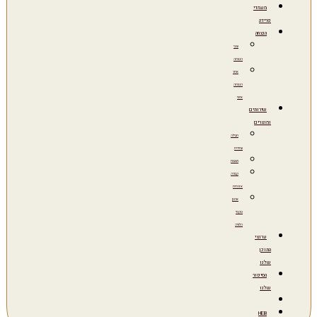
מעמדי
פרידה
הנצחה
ערבי
הנצחה
אתר
הנצחה
אישי
שירותים
ומוצרים
חבילה
עתידית
מצבות
קבורה
אזרחית
ארגון
טקסי
הלוויה
ערוצי
התוכן
שלנו
הסיפור
שלנו
HEB