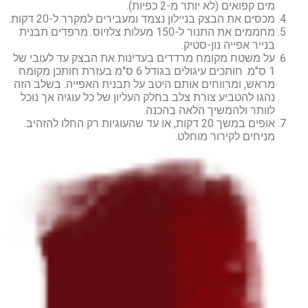
מים קפואים (לא יותר מ-2 כפיות).
מכסים את הבצק בניילון נצמד ומעבירים למקרר ל-20 דקות.
מחממים את התנור ל-150 מעלות צלזיוס. מרפדים תבנית
בנייר אפייה נון-סטיק.
על משטח מקומח מרדדים בעדינות את הבצק עד לעובי של
1 ס"מ. חותכים עיגולים בגודל 6 ס"מ בעזרת חותכן מקומח
מראש, ומרווחים אותם היטב על תבנית האפייה. בשלב הזה
נהגו להטביע צורת צלב בחלק העליון של כל עוגיה אך נוכל
לוותר ולהמשיך הלאה בהכנה.
אופים במשך 20 דקות, או עד שהעוגיות רק החלו להזהיב.
מניחים לקירור מוחלט.