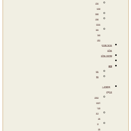
חבילה
עתידית
מצבות
קבורה
אזרחית
ארגון
טקסי
הלוויה
ערוצי התוכן
שלנו
הסיפור שלנו
HEB
RUS
ENG
קרמציה –
אוֹפְרָה
קרמציה
(שריפת
גופה)
פיזור
אפר
כדי
אפר