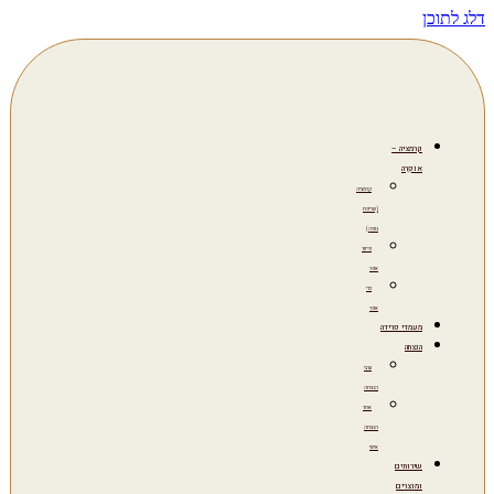
דלג לתוכן
קרמציה –
אוֹפְרָה
קרמציה
(שריפת
גופה)
פיזור
אפר
כדי
אפר
מעמדי פרידה
הנצחה
ערבי
הנצחה
אתר
הנצחה
אישי
שירותים
ומוצרים