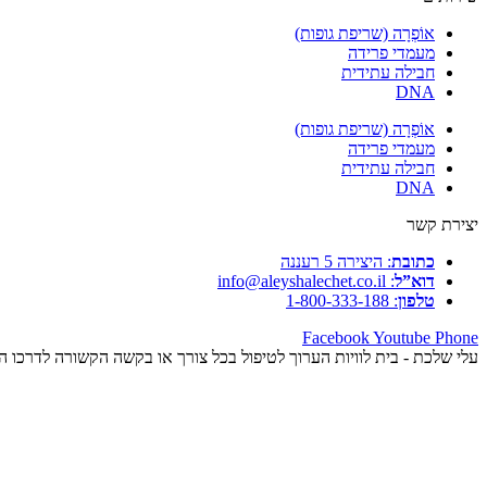
אוֹפְרָה (שריפת גופות)
מעמדי פרידה
חבילה עתידית
DNA
אוֹפְרָה (שריפת גופות)
מעמדי פרידה
חבילה עתידית
DNA
יצירת קשר
כתובת
: היצירה 5 רעננה
דוא”ל
: info@aleyshalechet.co.il
טלפון
: 1-800-333-188
Facebook
Youtube
Phone
עלי שלכת - בית לוויות הערוך לטיפול בכל צורך או בקשה הקשורה לדרכו 