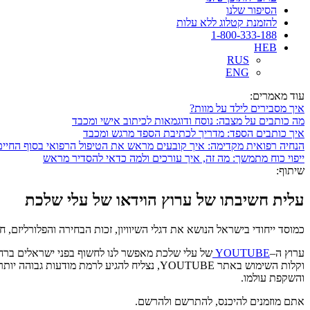
הסיפור שלנו
להזמנת קטלוג ללא עלות
1-800-333-188
HEB
RUS
ENG
עוד מאמרים:
איך מסבירים לילד על מוות?
מה כותבים על מצבה: נוסח ודוגמאות לכיתוב אישי ומכבד
איך כותבים הספד: מדריך לכתיבת הספד מרגש ומכבד
הנחיה רפואית מקדימה: איך קובעים מראש את הטיפול הרפואי בסוף החיים
ייפוי כוח מתמשך: מה זה, איך עורכים ולמה כדאי להסדיר מראש
שיתוף:
עלית חשיבתו של ערוץ הוידאו של עלי שלכת
כמוסד ייחודי בישראל הנושא את דגלי השיוויון
,
זכות הבחירה והפלורליזם
,
חש
ערוץ ה
–
YOUTUBE
של עלי שלכת מאפשר לנו לחשוף בפני ישראלים ברחב
וקלות השימוש באתר
YOUTUBE,
נצליח להגיע לרמת מודעות גבוהה יות
והשקפת עולמו
.
אתם מוזמנים להיכנס
,
להתרשם ולהרשם
.