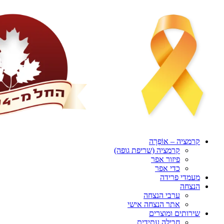
דלג
לתוכן
קרמציה – אוֹפְרָה
קרמציה (שריפת גופה)
פיזור אפר
כדי אפר
מעמדי פרידה
הנצחה
ערבי הנצחה
אתר הנצחה אישי
שירותים ומוצרים
חבילה עתידית