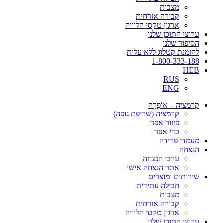
מצבות
קבורה אזרחית
ארגון טקסי הלוויה
ערוצי התוכן שלנו
הסיפור שלנו
להזמנת קטלוג ללא עלות
1-800-333-188
HEB
RUS
ENG
קרמציה – אוֹפְרָה
קרמציה (שריפת גופה)
פיזור אפר
כדי אפר
מעמדי פרידה
הנצחה
ערבי הנצחה
אתר הנצחה אישי
שירותים ומוצרים
חבילה עתידית
מצבות
קבורה אזרחית
ארגון טקסי הלוויה
ערוצי התוכן שלנו