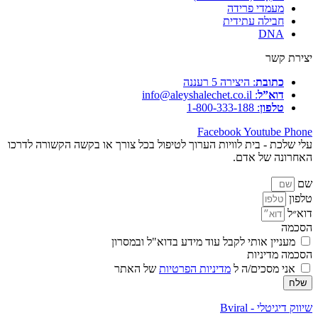
מעמדי פרידה
חבילה עתידית
DNA
יצירת קשר
כתובת
: היצירה 5 רעננה
דוא”ל
: info@aleyshalechet.co.il
טלפון
: 1-800-333-188
Facebook
Youtube
Phone
עלי שלכת - בית לוויות הערוך לטיפול בכל צורך או בקשה הקשורה לדרכו
האחרונה של אדם.
שם
טלפון
דוא״ל
הסכמה
מעניין אותי לקבל עוד מידע בדוא"ל ובמסרון
הסכמה מדיניות
אני מסכים/ה ל
מדיניות הפרטיות
של האתר
שלח
שיווק דיגיטלי - Bviral