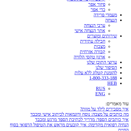
פיזור אפר
כדי אפר
מעמדי פרידה
הנצחה
ערבי הנצחה
אתר הנצחה אישי
שירותים ומוצרים
חבילה עתידית
מצבות
קבורה אזרחית
ארגון טקסי הלוויה
ערוצי התוכן שלנו
הסיפור שלנו
להזמנת קטלוג ללא עלות
1-800-333-188
HEB
RUS
ENG
עוד מאמרים:
איך מסבירים לילד על מוות?
מה כותבים על מצבה: נוסח ודוגמאות לכיתוב אישי ומכבד
איך כותבים הספד: מדריך לכתיבת הספד מרגש ומכבד
הנחיה רפואית מקדימה: איך קובעים מראש את הטיפול הרפואי בסוף
החיים