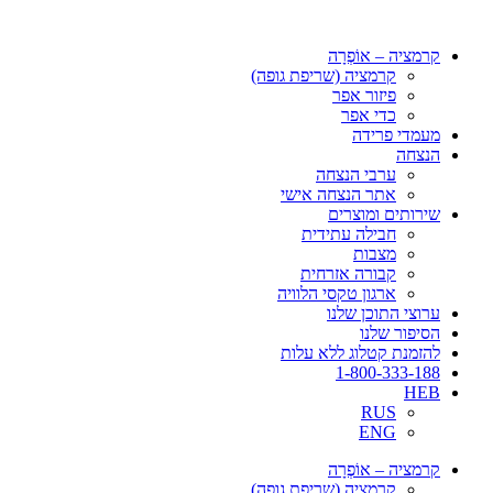
דלג
לתוכן
קרמציה – אוֹפְרָה
קרמציה (שריפת גופה)
פיזור אפר
כדי אפר
מעמדי פרידה
הנצחה
ערבי הנצחה
אתר הנצחה אישי
שירותים ומוצרים
חבילה עתידית
מצבות
קבורה אזרחית
ארגון טקסי הלוויה
ערוצי התוכן שלנו
הסיפור שלנו
להזמנת קטלוג ללא עלות
1-800-333-188
HEB
RUS
ENG
קרמציה – אוֹפְרָה
קרמציה (שריפת גופה)