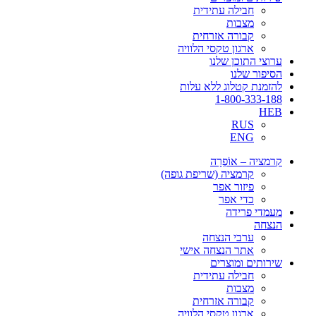
חבילה עתידית
מצבות
קבורה אזרחית
ארגון טקסי הלוויה
ערוצי התוכן שלנו
הסיפור שלנו
להזמנת קטלוג ללא עלות
1-800-333-188
HEB
RUS
ENG
קרמציה – אוֹפְרָה
קרמציה (שריפת גופה)
פיזור אפר
כדי אפר
מעמדי פרידה
הנצחה
ערבי הנצחה
אתר הנצחה אישי
שירותים ומוצרים
חבילה עתידית
מצבות
קבורה אזרחית
ארגון טקסי הלוויה