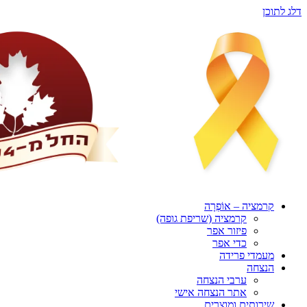
דלג לתוכן
קרמציה – אוֹפְרָה
קרמציה (שריפת גופה)
פיזור אפר
כדי אפר
מעמדי פרידה
הנצחה
ערבי הנצחה
אתר הנצחה אישי
שירותים ומוצרים