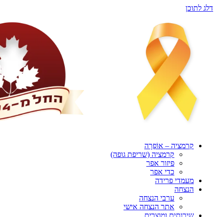
דלג לתוכן
קרמציה – אוֹפְרָה
קרמציה (שריפת גופה)
פיזור אפר
כדי אפר
מעמדי פרידה
הנצחה
ערבי הנצחה
אתר הנצחה אישי
שירותים ומוצרים