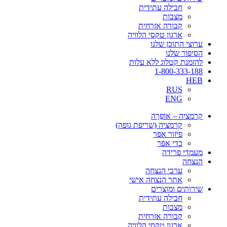
חבילה עתידית
מצבות
קבורה אזרחית
ארגון טקסי הלוויה
ערוצי התוכן שלנו
הסיפור שלנו
להזמנת קטלוג ללא עלות
1-800-333-188
HEB
RUS
ENG
קרמציה – אוֹפְרָה
קרמציה (שריפת גופה)
פיזור אפר
כדי אפר
מעמדי פרידה
הנצחה
ערבי הנצחה
אתר הנצחה אישי
שירותים ומוצרים
חבילה עתידית
מצבות
קבורה אזרחית
ארגון טקסי הלוויה