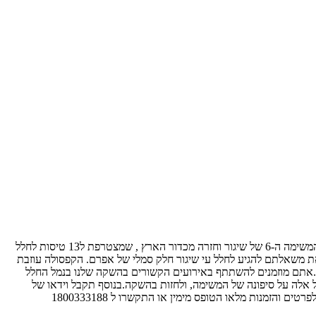
עלי שלכת נציגת סילסטיס שמחה לבשר כי טיסת החלל הבאה מתוכננת לשיגור ב -אפריל 2014. הזמנות נפתחות עכשיו ויסגרו ב 31 לינואר 2014.זו היא המשימה ה-6 של שיגור וחזרה מכדור הארץ , שמצטרפת ל13 טיסות לחלל
ם השילוח הזה :יקירך יכלו למלא את משאלתם להגיע לחלל עי שיגור חלק סמלי של אפרם. הקפסולה עוזבת
.אתם מוזמנים להשתתף באירועים הקשורים בהשקה שלנו בנמל החלל
 אלה על סיפונה של המשימה, ולחזות בהשקה.בנוסף תקבל וידאו של
זמנות מלאו הטופס מימין או התקשרו ל 1800333188