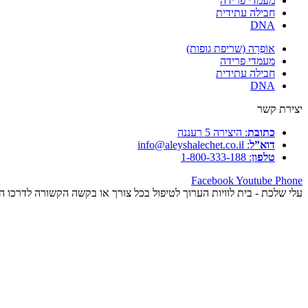
מעמדי פרידה
חבילה עתידית
DNA
אוֹפְרָה (שריפת גופות)
מעמדי פרידה
חבילה עתידית
DNA
יצירת קשר
כתובת
: היצירה 5 רעננה
דוא”ל
: info@aleyshalechet.co.il
טלפון
: 1-800-333-188
Facebook
Youtube
Phone
עלי שלכת - בית לוויות הערוך לטיפול בכל צורך או בקשה הקשורה לדרכו 