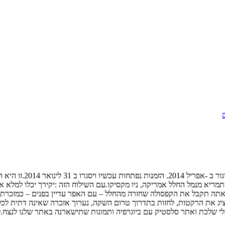
, והטיסה ה 2 השנה. השיגור יהיה על סיפון החללית SpaceLoft XL שתמריא מנמל החלל אמריקה, ניו מקסיקו.ע
אתה תקבל את הקפסולה שחזרה מהחלל – עם האפר עדיין בפנים – כמזכרת
ציג את הרקטות, לחזות בתדרוך טרום השקה, נערוך אזכרה שאינה דתית לכל
כת ואתר סלסטיק עם ביוגרפיה ותמונות שתישארנה באתר שלנו לנצח.לפרטים וה