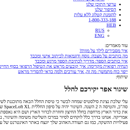
ערוצי התוכן שלנו
הסיפור שלנו
להזמנת קטלוג ללא עלות
1-800-333-188
HEB
RUS
ENG
עוד מאמרים:
איך מסבירים לילד על מוות?
מה כותבים על מצבה: נוסח ודוגמאות לכיתוב אישי ומכבד
איך כותבים הספד: מדריך לכתיבת הספד מרגש ומכבד
הנחיה רפואית מקדימה: איך קובעים מראש את הטיפול הרפואי בסוף החיים
ייפוי כוח מתמשך: מה זה, איך עורכים ולמה כדאי להסדיר מראש
שיתוף:
שיגור אפר יקירכם לחלל
סה"כ
את כדור הארץ מרחפת בחלל החיצון וחוזרת לכדור הארץ ושם היא נאספת
אמריקה. אנחנו בדרך כלל לוקחים לסיור במרכז השליטה משימה והשיגור, נ
פעילויות ההשקה, כמו גם תעודה.האהוב שלך יונצח באתר האינטרנט של עלי של