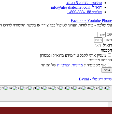
כתובת
: היצירה 5 רעננה
דוא”ל
: info@aleyshalechet.co.il
טלפון
: 1-800-333-188
Facebook
Youtube
Phone
עלי שלכת - בית לוויות הערוך לטיפול בכל צורך או בקשה הקשורה לדרכו 
שם
טלפון
דוא״ל
הסכמה
מעניין אותי לקבל עוד מידע בדוא"ל ובמסרון
הסכמה מדיניות
אני מסכים/ה ל
מדיניות הפרטיות
של האתר
שלח
שיווק דיגיטלי - Bviral