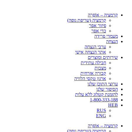
דלג
לתוכן
קרמציה – אוֹפְרָה
קרמציה (שריפת גופה)
פיזור אפר
כדי אפר
מעמדי פרידה
הנצחה
ערבי הנצחה
אתר הנצחה אישי
שירותים ומוצרים
חבילה עתידית
מצבות
קבורה אזרחית
ארגון טקסי הלוויה
ערוצי התוכן שלנו
הסיפור שלנו
להזמנת קטלוג ללא עלות
1-800-333-188
HEB
RUS
ENG
קרמציה – אוֹפְרָה
קרמציה (שריפת גופה)