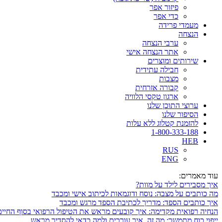
פיזור אפר
כדי אפר
מעמדי פרידה
הנצחה
ערבי הנצחה
אתר הנצחה אישי
שירותים ומוצרים
חבילה עתידית
מצבות
קבורה אזרחית
ארגון טקסי הלוויה
ערוצי התוכן שלנו
הסיפור שלנו
להזמנת קטלוג ללא עלות
1-800-333-188
HEB
RUS
ENG
עוד מאמרים:
איך מסבירים לילד על מוות?
מה כותבים על מצבה: נוסח ודוגמאות לכיתוב אישי ומכבד
איך כותבים הספד: מדריך לכתיבת הספד מרגש ומכבד
הנחיה רפואית מקדימה: איך קובעים מראש את הטיפול הרפואי בסוף החיים
ייפוי כוח מתמשך: מה זה, איך עורכים ולמה כדאי להסדיר מראש