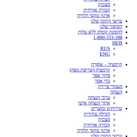
מצבות
קבורה אזרחית
ארגון טקסי הלוויה
ערוצי התוכן שלנו
הסיפור שלנו
להזמנת קטלוג ללא עלות
1-800-333-188
HEB
RUS
ENG
קרמציה – אוֹפְרָה
קרמציה (שריפת גופה)
פיזור אפר
כדי אפר
מעמדי פרידה
הנצחה
ערבי הנצחה
אתר הנצחה אישי
שירותים ומוצרים
חבילה עתידית
מצבות
קבורה אזרחית
ארגון טקסי הלוויה
ערוצי התוכן שלנו