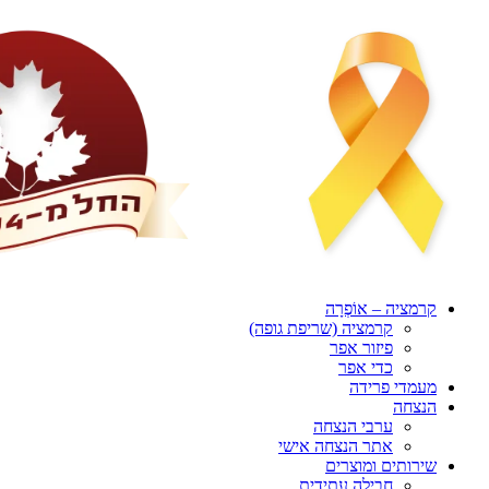
דלג
לתוכן
קרמציה – אוֹפְרָה
קרמציה (שריפת גופה)
פיזור אפר
כדי אפר
מעמדי פרידה
הנצחה
ערבי הנצחה
אתר הנצחה אישי
שירותים ומוצרים
חבילה עתידית