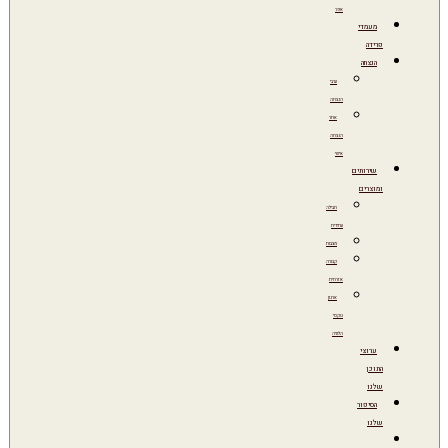
אפר
מעמדי
פרידה
הנצחה
ערבי
הנצחה
אתר
הנצחה
אישי
שירותים
ומוצרים
חבילה
עתידית
מצבות
קבורה
אזרחית
ארגון
טקסי
הלוויה
ערוצי
התוכן
שלנו
הסיפור
שלנו