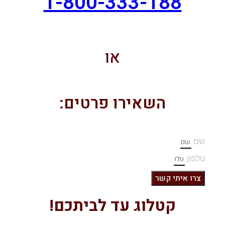
1-800-333-188
או
השאירו פרטים:
שם
טלפון
צרו איתי קשר
קטלוג עד לביתכם!