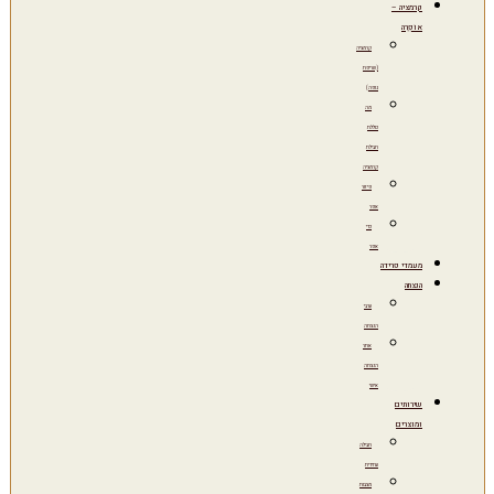
קרמציה –
אוֹפְרָה
קרמציה
(שריפת
גופה)
מה
כוללת
חבילת
קרמציה
פיזור
אפר
כדי
אפר
מעמדי פרידה
הנצחה
ערבי
הנצחה
אתר
הנצחה
אישי
שירותים
ומוצרים
חבילה
עתידית
מצבות