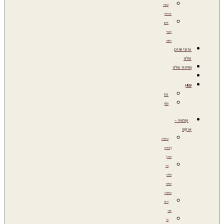
קבורה
אזרחית
ארגון
טקסי
הלוויה
ערוצי התוכן
שלנו
הסיפור שלנו
HEB
RUS
ENG
קרמציה –
אוֹפְרָה
קרמציה
(שריפת
גופה)
מה
כוללת
חבילת
קרמציה
פיזור
אפר
כדי