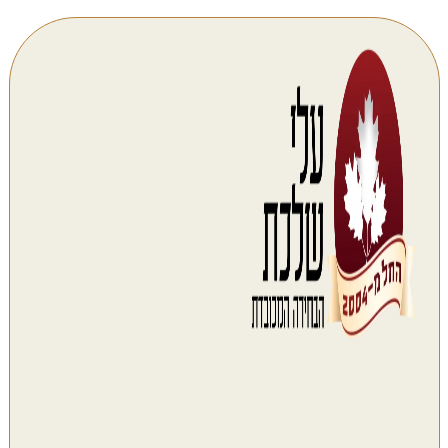
דלג
לתוכן