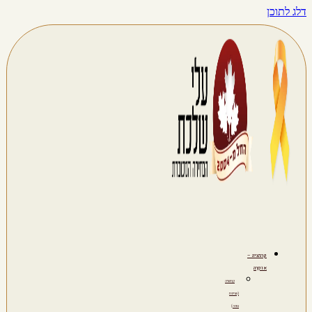
דלג לתוכן
קרמציה –
אוֹפְרָה
קרמציה
(שריפת
גופה)