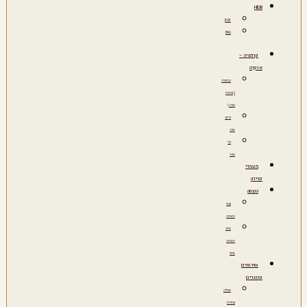
HEB
RUS
ENG
קרמציה –
אוֹפְרָה
קרמציה
(שריפת
גופה)
פיזור
אפר
כדי
אפר
מעמדי
פרידה
הנצחה
ערבי
הנצחה
אתר
הנצחה
אישי
שירותים
ומוצרים
חבילה
עתידית