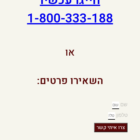
חייגו עכשיו
1-800-333-188
או
השאירו פרטים:
שם
טלפון
צרו איתי קשר