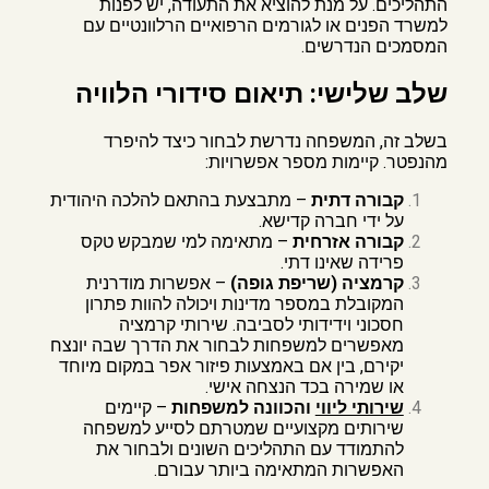
התהליכים. על מנת להוציא את התעודה, יש לפנות
למשרד הפנים או לגורמים הרפואיים הרלוונטיים עם
המסמכים הנדרשים.
שלב שלישי: תיאום סידורי הלוויה
בשלב זה, המשפחה נדרשת לבחור כיצד להיפרד
מהנפטר. קיימות מספר אפשרויות:
קבורה דתית
– מתבצעת בהתאם להלכה היהודית
על ידי חברה קדישא.
קבורה אזרחית
– מתאימה למי שמבקש טקס
פרידה שאינו דתי.
קרמציה (שריפת גופה)
– אפשרות מודרנית
המקובלת במספר מדינות ויכולה להוות פתרון
חסכוני וידידותי לסביבה. שירותי קרמציה
מאפשרים למשפחות לבחור את הדרך שבה יונצח
יקירם, בין אם באמצעות פיזור אפר במקום מיוחד
או שמירה בכד הנצחה אישי.
שירותי ליווי
והכוונה למשפחות
– קיימים
שירותים מקצועיים שמטרתם לסייע למשפחה
להתמודד עם התהליכים השונים ולבחור את
האפשרות המתאימה ביותר עבורם.