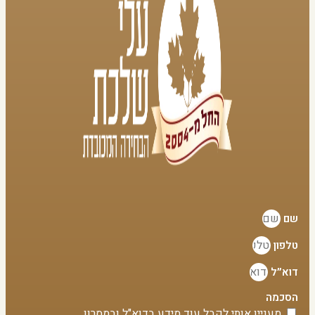
שם
טלפון
דוא״ל
הסכמה
מעניין אותי לקבל עוד מידע בדוא"ל ובמסרון