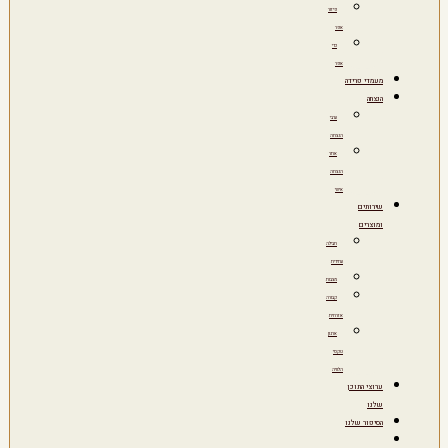
פיזור
אפר
כדי
אפר
מעמדי פרידה
הנצחה
ערבי
הנצחה
אתר
הנצחה
אישי
שירותים
ומוצרים
חבילה
עתידית
מצבות
קבורה
אזרחית
ארגון
טקסי
הלוויה
ערוצי התוכן
שלנו
הסיפור שלנו