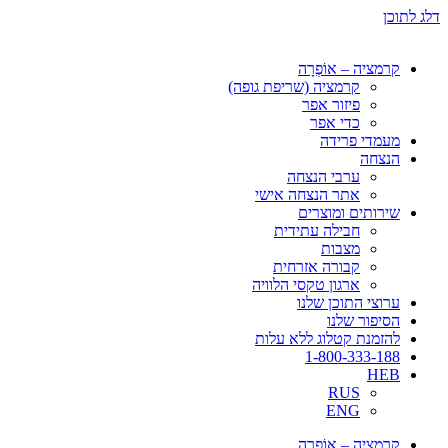
דלג לתוכן
קרמציה – אוֹפְרָה
קרמציה (שריפת גופה)
פיזור אפר
כדי אפר
מעמדי פרידה
הנצחה
ערבי הנצחה
אתר הנצחה אישי
שירותים ומוצרים
חבילה עתידית
מצבות
קבורה אזרחית
ארגון טקסי הלוויה
ערוצי התוכן שלנו
הסיפור שלנו
להזמנת קטלוג ללא עלות
1-800-333-188
HEB
RUS
ENG
קרמציה – אוֹפְרָה