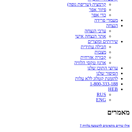
קרמציה (שריפת גופה)
פיזור אפר
כדי אפר
מעמדי פרידה
הנצחה
ערבי הנצחה
אתר הנצחה אישי
שירותים ומוצרים
חבילה עתידית
מצבות
קבורה אזרחית
ארגון טקסי הלוויה
ערוצי התוכן שלנו
הסיפור שלנו
להזמנת קטלוג ללא עלות
1-800-333-188
HEB
RUS
ENG
מאמרים
אילו שירים מתאימים להשמעה בלוויה ?